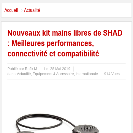
Accueil
Actualité
Nouveaux kit mains libres de SHAD
: Meilleures performances,
connectivité et compatibilité
Publié par
Rafik M.
Le:
28 Mai 2019
dans:
Actualité
,
Équipement & Accessoire
,
Internationale
914 Vues