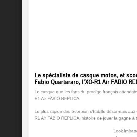
Le spécialiste de casque motos, et sco
Fabio Quartararo, l’XO-R1 Air FABIO RE
Le casque que les fans du prodige français attendaie
R1 Air FABIO REPLICA.
Le plus rapide des Scorpion s’habille désormais aux
R1 Air FABIO REPLICA, histoire de jouer la gagne à t
Look imbatta