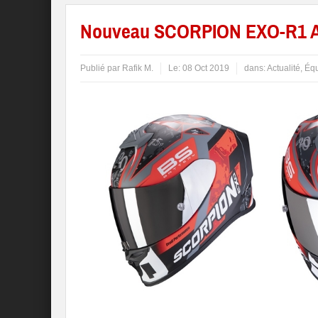
Nouveau SCORPION EXO-R1 A
Publié par
Rafik M.
Le:
08 Oct 2019
dans:
Actualité
,
Équ