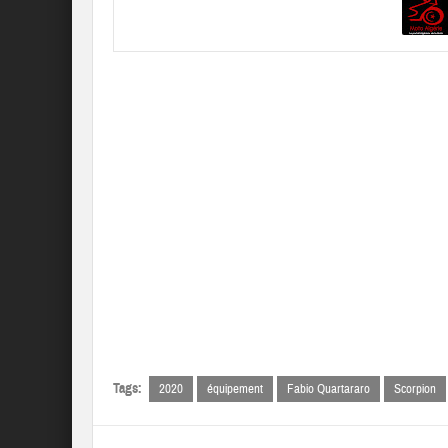
Tags:
2020
équipement
Fabio Quartararo
Scorpion