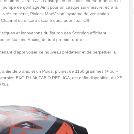
 en fibres Ultra-TCT à absorption de chocs, intérieur douillet et
, pompe de gonflage Airfit pour un casque sur-mesure, écrans
r livrés en série, Pinlock MaxVision, système de ventilation
r Channel ou encore excentriques pour Tear-Off.
istiques et innovations du fleuron des Scorpion affichent
es prestations Racing de tout premier ordre.
tenant d’apprivoiser ce nouveau prédateur et de perpétuer la
rantie de 5 ans, et un Poids, plume, de 1150 grammes (+ ou –
e Scorpion EXO-R1 Air FABIO REPLICA, est enfin disponible, du XS
XXL).