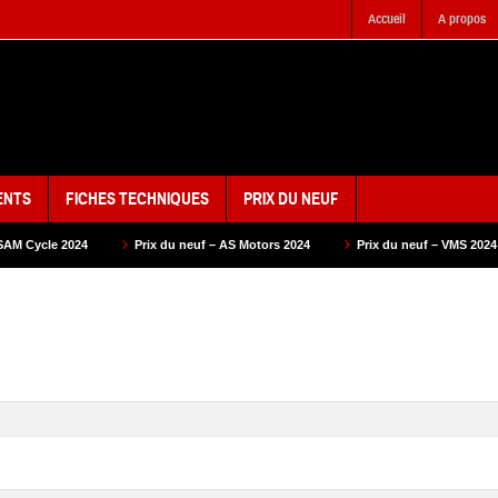
Accueil
A propos
ENTS
FICHES TECHNIQUES
PRIX DU NEUF
Prix du neuf – AS Motors 2024
Prix du neuf – VMS 2024
Prix du neuf