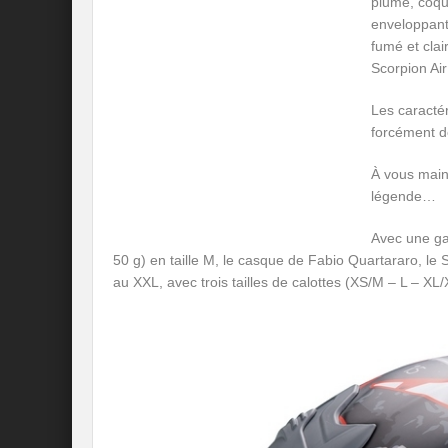
plume, coque
enveloppant
fumé et clai
Scorpion Ai
Les caractér
forcément d
À vous main
légende…
Avec une ga
50 g) en taille M, le casque de Fabio Quartararo, l
au XXL, avec trois tailles de calottes (XS/M – L – XL/