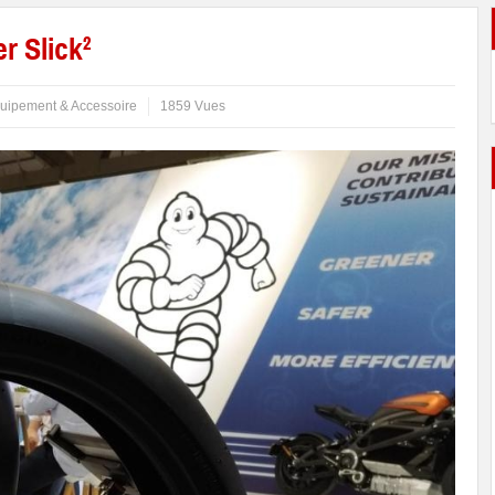
 Slick²
uipement & Accessoire
1859 Vues