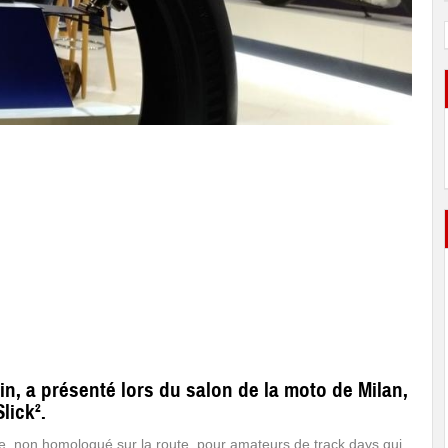
n, a présenté lors du salon de la moto de Milan,
lick².
, non homologué sur la route, pour amateurs de track days qui