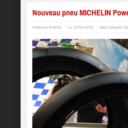
Nouveau pneu MICHELIN Power
Publié par
Rafik M.
Le:
20 Nov 2019
dans:
Actualité
,
Éq