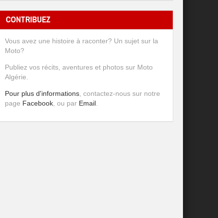
CONTRIBUEZ
Vous avez une histoire à raconter? Un sujet sur la
Moto?
Publiez vos récits, aventures et photos sur Moto
Algérie.
Pour plus d'informations
, contactez-nous sur notre
page
Facebook
, ou par
Email
.