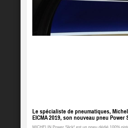
Le spécialiste de pneumatiques, Micheli
EICMA 2019, son nouveau pneu Power S
MICHELIN Power Slick² est un pneu dédié 100% piste