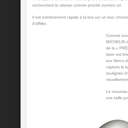
recherchent la vitesse comme priorité numéro un.
Il est extrêmement rapide à la fois sur un tour chron
d’affilés.
Comme tous
MICHELIN di
de la « PR
laser est br
aux flancs 
capture la l
soulignés d
visuellement
Le nouveau 
une taille p