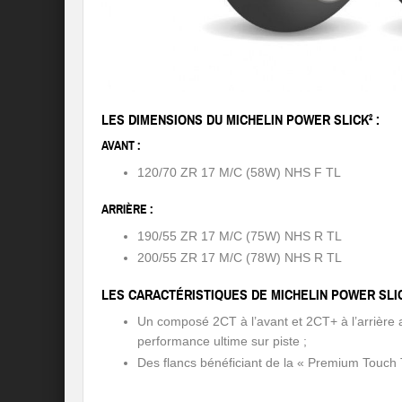
LES DIMENSIONS DU MICHELIN POWER SLICK² :
AVANT :
120/70 ZR 17 M/C (58W) NHS F TL
ARRIÈRE :
190/55 ZR 17 M/C (75W) NHS R TL
200/55 ZR 17 M/C (78W) NHS R TL
LES CARACTÉRISTIQUES DE MICHELIN POWER SLIC
Un composé 2CT à l’avant et 2CT+ à l’arrièr
performance ultime sur piste ;
Des flancs bénéficiant de la « Premium Touch