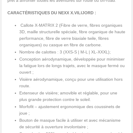
prêt à affronter toutes les aventures sur route ou off-road.
CARACTÉRISTIQUES DU NEXX X.VILIJORD :
Callote X-MATRIX 2 (Fibre de verre, fibres organiques
3D, maille structurelle spéciale, fibre organique de haute
performance, fibre de verre biaxiale twile, fibres
organiques) ou casque en fibre de carbone.
Nombre de calottes : 3 (XXS-S | M-L | XL-XXXL);
Conception aérodynamique, développée pour minimiser
la fatigue lors de longs trajets, avec le masque fermé ou
ouvert ;
Visière aérodynamique, conçu pour une utilisation hors
route.
Extenseur de visière; amovible et réglable, pour une
plus grande protection contre le soleil.
Morfofit – ajustement ergonomique des coussinets de
joue ;
Bouton de masque facile à utiliser et avec mécanisme
de sécurité à ouverture involontaire ;