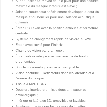
Super Locker 360º avec double pivot pour une sécurité
maximale du masque lorsqu’il est élevé ;
Joint en caoutchouc spécialement développé autour du
masque et du bouclier pour une isolation acoustique
optimale ;
Écran PC Lexan avec la position antibuée et fermeture
centrale ;
Système de changement rapide de visière X-SWIFT
Écran avec cavité pour Pinlock;
Champ de vision panoramique ;
Écran solaire intégré avec mécanisme de bouton
ergonomique ;
Boucle micrométrique en acier inoxydable
Vision nocturne – Réflecteurs dans les latérales et à
l’arrière du casque ;
Tissus X.MART DRY ;
Doublure intérieure en tissu doux anti-sueur et
antiallergique ;
Intérieur et latérales 3D, amovibles et lavables ;
Ajustement facile pour les porteurs de lunettes ;