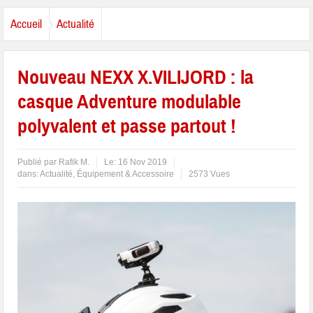
Accueil
Actualité
Nouveau NEXX X.VILIJORD : la
casque Adventure modulable
polyvalent et passe partout !
Publié par
Rafik M.
Le:
16 Nov 2019
dans:
Actualité
,
Équipement & Accessoire
2573 Vues