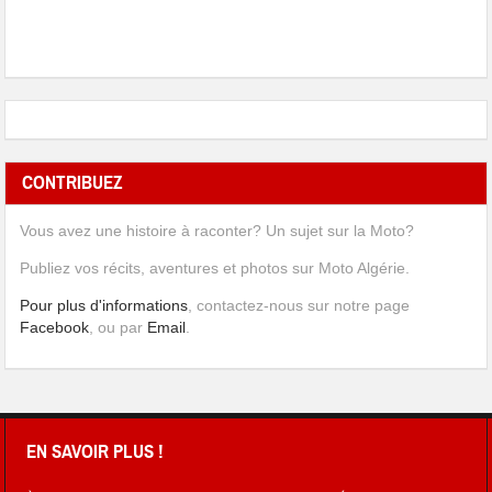
CONTRIBUEZ
Vous avez une histoire à raconter? Un sujet sur la Moto?
Publiez vos récits, aventures et photos sur Moto Algérie.
Pour plus d'informations
, contactez-nous sur notre page
Facebook
, ou par
Email
.
EN SAVOIR PLUS !