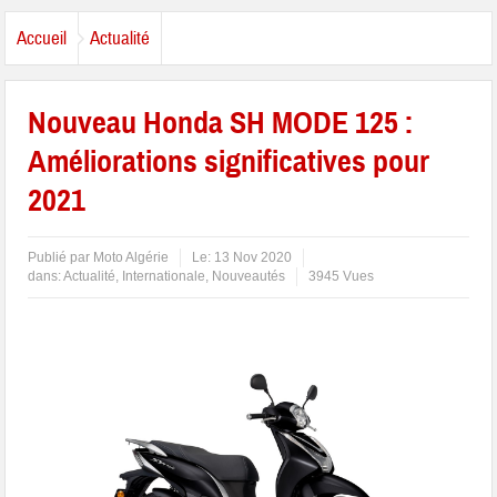
Accueil
Actualité
Nouveau Honda SH MODE 125 :
Améliorations significatives pour
2021
Publié par
Moto Algérie
Le:
13 Nov 2020
dans:
Actualité
,
Internationale
,
Nouveautés
3945 Vues