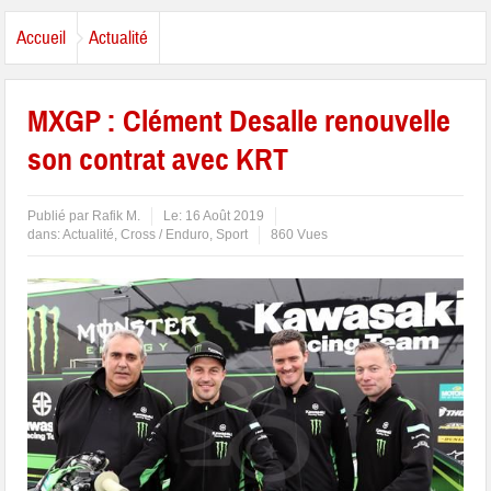
Accueil
Actualité
MXGP : Clément Desalle renouvelle
son contrat avec KRT
Publié par
Rafik M.
Le:
16 Août 2019
dans:
Actualité
,
Cross / Enduro
,
Sport
860 Vues