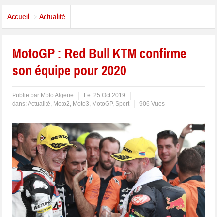
Accueil
Actualité
MotoGP : Red Bull KTM confirme
son équipe pour 2020
Publié par
Moto Algérie
Le:
25 Oct 2019
dans:
Actualité
,
Moto2
,
Moto3
,
MotoGP
,
Sport
906 Vues