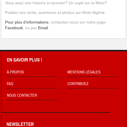
Vous avez une histoire à raconter? Un sujet sur la Moto?
Publiez vos récits, aventures et photos sur Moto Algérie.
Pour plus d'informations
, contactez-nous sur notre page
Facebook
, ou par
Email
.
EN SAVOIR PLUS !
À PROPOS
MENTIONS LÉGALES
FAQ
CONTRIBUEZ
NOUS CONTACTER
NEWSLETTER