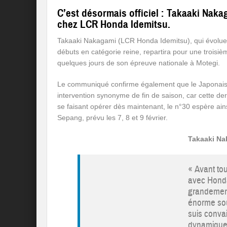
C’est désormais officiel : Takaaki Na
chez LCR Honda Idemitsu.
Takaaki Nakagami (LCR Honda Idemitsu), qui évolue
débuts en catégorie reine, repartira pour une troisi
quelques jours de son épreuve nationale à Motegi.
Le communiqué confirme également que le Japonais s
intervention synonyme de fin de saison, car cette de
se faisant opérer dès maintenant, le n°30 espère ain
Sepang, prévu les 7, 8 et 9 février.
Takaaki Na
« Avant tou
avec Honda
grandement
énorme sou
suis conva
dynamique