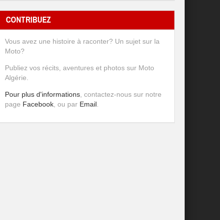
CONTRIBUEZ
Vous avez une histoire à raconter? Un sujet sur la
Moto?
Publiez vos récits, aventures et photos sur Moto
Algérie.
Pour plus d'informations
, contactez-nous sur notre
page
Facebook
, ou par
Email
.