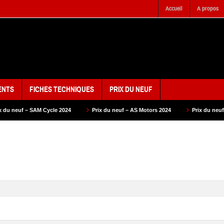
Accueil
A propos
ENTS
FICHES TECHNIQUES
PRIX DU NEUF
e 2024
Prix du neuf – AS Motors 2024
Prix du neuf – VMS 2024
P