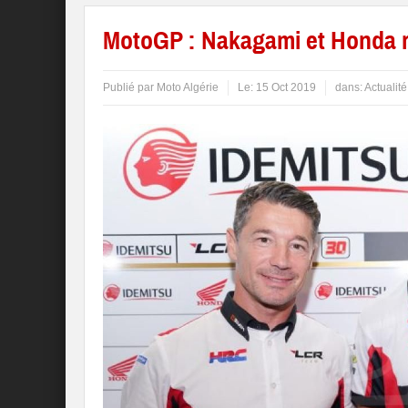
MotoGP : Nakagami et Honda r
Publié par
Moto Algérie
Le:
15 Oct 2019
dans:
Actualité