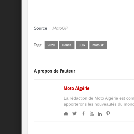
Source :
MotoGP
Tags:
2020
Honda
LCR
motoGP
A propos de l'auteur
Moto Algérie
La rédaction de Moto Algérie est co
apporterons les nouveautés du monde 