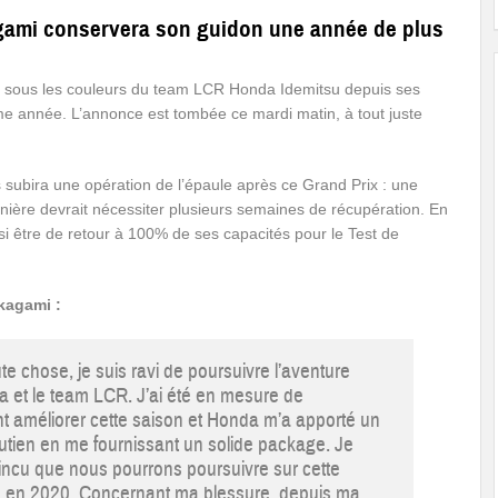
kagami conservera son guidon une année de plus
 sous les couleurs du team LCR Honda Idemitsu depuis ses
ème année. L’annonce est tombée ce mardi matin, à tout juste
ubira une opération de l’épaule après ce Grand Prix : une
rnière devrait nécessiter plusieurs semaines de récupération. En
si être de retour à 100% de ses capacités pour le Test de
kagami :
te chose, je suis ravi de poursuivre l’aventure
 et le team LCR. J’ai été en mesure de
 améliorer cette saison et Honda m’a apporté un
tien en me fournissant un solide package. Je
incu que nous pourrons poursuivre sur cette
 en 2020. Concernant ma blessure, depuis ma