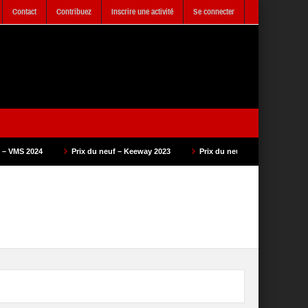
Contact
Contribuez
Inscrire une activité
Se connecter
rix du neuf – Keeway 2023
Prix du neuf – SAM Cycle 2023