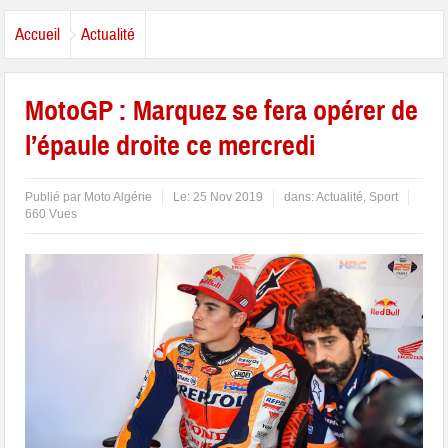
Accueil
Actualité
MotoGP : Marquez se fera opérer de
l’épaule droite ce mercredi
Publié par
Moto Algérie
Le:
25 Nov 2019
dans:
Actualité
,
Sport
660 Vues