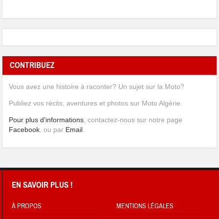
CONTRIBUEZ
Vous avez une histoire à raconter? Un sujet sur la Moto?
Publiez vos récits, aventures et photos sur Moto Algérie.
Pour plus d'informations
, contactez-nous sur notre page
Facebook
, ou par
Email
.
EN SAVOIR PLUS !
À PROPOS
MENTIONS LÉGALES