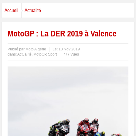
Accueil
Actualité
MotoGP : La DER 2019 à Valence
Publié par
Moto Algérie
Le:
13 Nov 2019
dans:
Actualité
,
MotoGP
,
Sport
777 Vues