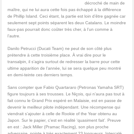
décroché de main de
maître, qui ne lui aura cette fois pas échappé à la différence
de Phillip Island. Ceci étant, la partie est loin d’être gagnée car
seulement sept points séparent les deux Catalans. Le moindre
faux-pas pourrait donc coûter très cher, à l’un comme à
l’autre.
Danilo Petrucci (Ducati Team) ne peut de son côté plus
prétendre à cette troisième place. À vrai dire pour le
transalpin, il s’agira surtout de redresser la barre pour cette
ultime apparition de l’année, lui se sera quelque peu montré
en demi-teinte ces derniers temps.
Sans compter que Fabio Quartararo (Petronas Yamaha SRT)
figure toujours à ses trousses. Le Niçois, qui n’aura pas tout à
fait connu le Grand Prix espéré en Malaisie, est en passe de
devenir le meilleur pilote indépendant. Une récompense qui
viendrait s’ajouter à celle de Rookie of the Year obtenu au
Japon. Sur le papier, c’est en réalité ‘quasiment fait’. Preuve
en est : Jack Miller (Pramac Racing), son plus proche
adversaire, pointe à très exactement 23 longueurs. Intercalé