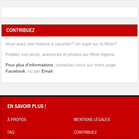
CONTRIBUEZ
Vous avez une histoire à raconter? Un sujet sur la Moto?
Publiez vos récits, aventures et photos sur Moto Algérie.
Pour plus d'informations
, contactez-nous sur notre page
Facebook
, ou par
Email
.
EN SAVOIR PLUS !
À PROPOS
MENTIONS LÉGALES
FAQ
CONTRIBUEZ