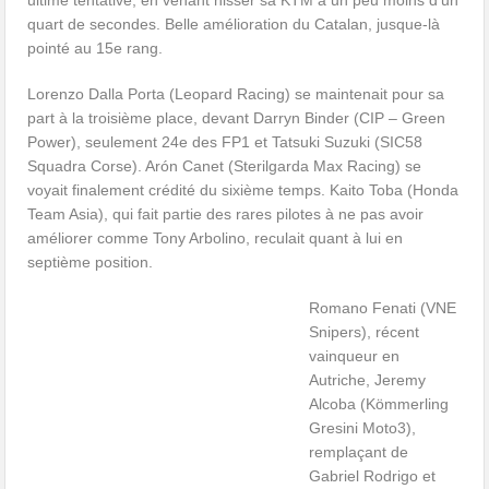
ultime tentative, en venant hisser sa KTM à un peu moins d’un
quart de secondes. Belle amélioration du Catalan, jusque-là
pointé au 15e rang.
Lorenzo Dalla Porta (Leopard Racing) se maintenait pour sa
part à la troisième place, devant Darryn Binder (CIP – Green
Power), seulement 24e des FP1 et Tatsuki Suzuki (SIC58
Squadra Corse). Arón Canet (Sterilgarda Max Racing) se
voyait finalement crédité du sixième temps. Kaito Toba (Honda
Team Asia), qui fait partie des rares pilotes à ne pas avoir
améliorer comme Tony Arbolino, reculait quant à lui en
septième position.
Romano Fenati (VNE
Snipers), récent
vainqueur en
Autriche, Jeremy
Alcoba (Kömmerling
Gresini Moto3),
remplaçant de
Gabriel Rodrigo et