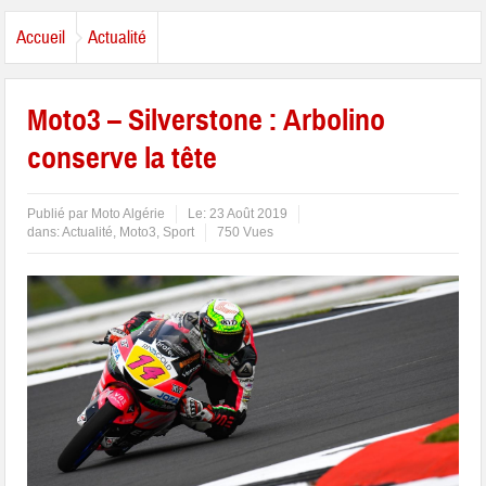
Accueil
Actualité
Moto3 – Silverstone : Arbolino
conserve la tête
Publié par
Moto Algérie
Le:
23 Août 2019
dans:
Actualité
,
Moto3
,
Sport
750 Vues