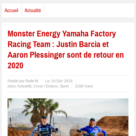
Accueil
Actualité
Monster Energy Yamaha Factory
Racing Team : Justin Barcia et
Aaron Plessinger sont de retour en
2020
Publié par
Rafik M.
Le:
24 Déc 2019
dans:
Actualité
,
Cross / Enduro
,
Sport
2168 Vues