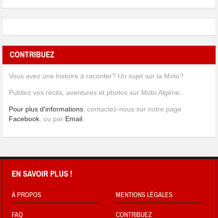
CONTRIBUEZ
Vous avez une histoire à raconter? Un sujet sur la Moto?
Publiez vos récits, aventures et photos sur Moto Algérie.
Pour plus d'informations
, contactez-nous sur notre page
Facebook
, ou par
Email
.
EN SAVOIR PLUS !
À PROPOS
MENTIONS LÉGALES
FAQ
CONTRIBUEZ