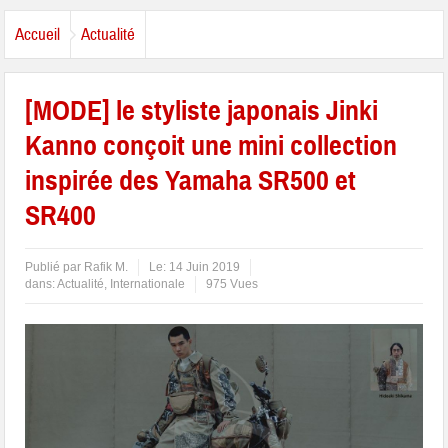
Accueil
Actualité
[MODE] le styliste japonais Jinki
Kanno conçoit une mini collection
inspirée des Yamaha SR500 et
SR400
Publié par
Rafik M.
Le:
14 Juin 2019
dans:
Actualité
,
Internationale
975 Vues