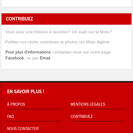
CONTRIBUEZ
Vous avez une histoire à raconter? Un sujet sur la Moto?
Publiez vos récits, aventures et photos sur Moto Algérie.
Pour plus d'informations
, contactez-nous sur notre page
Facebook
, ou par
Email
.
EN SAVOIR PLUS !
À PROPOS
MENTIONS LÉGALES
FAQ
CONTRIBUEZ
NOUS CONTACTER