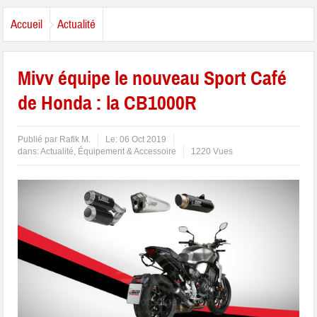
Accueil
Actualité
Mivv équipe le nouveau Sport Café
de Honda : la CB1000R
Publié par
Rafik M.
Le:
06 Oct 2019
dans:
Actualité
,
Équipement & Accessoire
1220 Vues