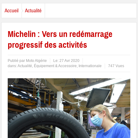
Accueil
Actualité
Michelin : Vers un redémarrage
progressif des activités
Publié par
Moto Algérie
Le:
27 Avr 2020
dans:
Actualité
,
Équipement & Accessoire
,
Internationale
747 Vues