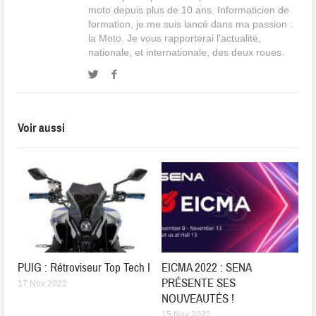
moto depuis plus de 10 ans. Informaticien de
formation, je me suis lancé dans ma passion :
la Moto. Je vous rapporterai l'actualité,
nationale, et internationale, des deux roues.
Voir aussi
PUIG : Rétroviseur Top Tech I
EICMA 2022 : SENA
PRÉSENTE SES
17 Nov 2022
NOUVEAUTÉS !
15 Nov 2022