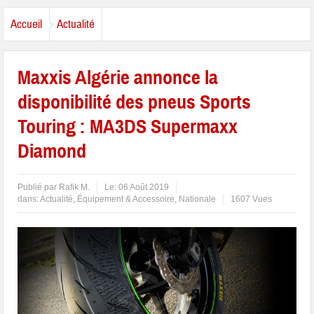
Accueil
Actualité
Maxxis Algérie annonce la
disponibilité des pneus Sports
Touring : MA3DS Supermaxx
Diamond
Publié par
Rafik M.
Le:
06 Août 2019
dans:
Actualité
,
Équipement & Accessoire
,
Nationale
1607 Vues