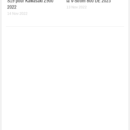
S19 pour Kawasaki Z900
la V-Strom 800 DE 2023
2022
13 Nov 2022
14 Nov 2022