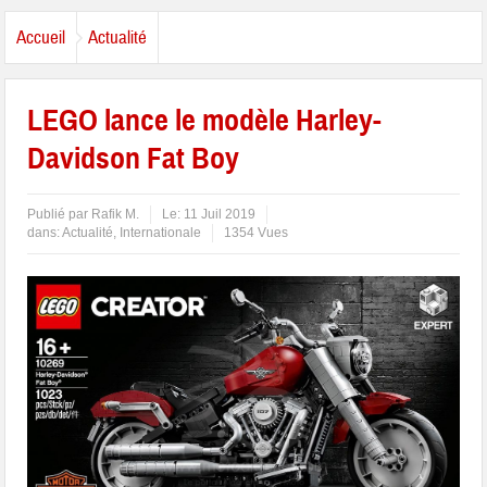
Accueil
Actualité
LEGO lance le modèle Harley-
Davidson Fat Boy
Publié par
Rafik M.
Le:
11 Juil 2019
dans:
Actualité
,
Internationale
1354 Vues