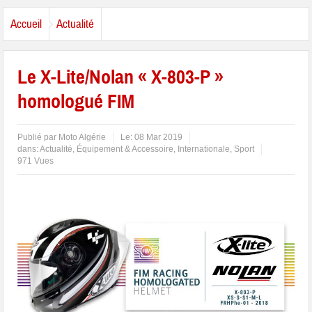
Accueil
Actualité
Le X-Lite/Nolan « X-803-P »
homologué FIM
Publié par
Moto Algérie
Le:
08 Mar 2019
dans:
Actualité
,
Équipement & Accessoire
,
Internationale
,
Sport
971 Vues