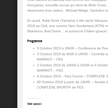
Gonçalves, nouvelle recrue qui vient du Moto Cross, s
néanmoins trois cadors : Michael Metge, Santolino e
En quad, Rafal Sonik (Yamaha) a été sacré Vainque
2019 au Chili, tout comme Sam Sunderland (KTM) mais
Maksimov, Axel Dutrie… et surtout le Chilien Ignacio 
Programme
3 Octobre 2019 à 18h00 – Conférence de P
3 Octobre 2019 de 8h00 à 18h00 – Contrôle ad
MARRIOT – FES
3 Octobre 2019 de 10h00 à 20h00 et 4 Octobr
MARRIOT – FES
4 Octobre 2019 – Parc Fermé – COMPLEXE 
09 Octobre 2019 à partir de 13h00. – Arrivée 
COMPLEXE SPORTIF de FES
Voir aussi :