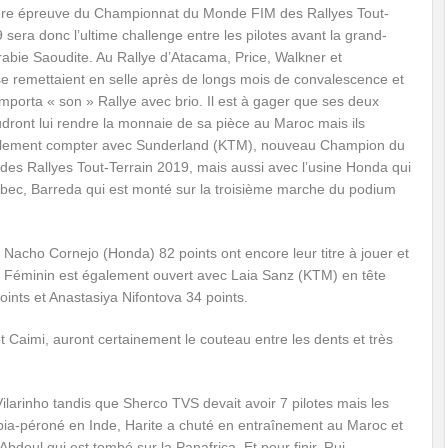
ère épreuve du Championnat du Monde FIM des Rallyes Tout-
 sera donc l’ultime challenge entre les pilotes avant la grand-
abie Saoudite. Au Rallye d’Atacama, Price, Walkner et
se remettaient en selle après de longs mois de convalescence et
emporta « son » Rallye avec brio. Il est à gager que ses deux
dront lui rendre la monnaie de sa pièce au Maroc mais ils
alement compter avec Sunderland (KTM), nouveau Champion du
es Rallyes Tout-Terrain 2019, mais aussi avec l’usine Honda qui
bec, Barreda qui est monté sur la troisième marche du podium
Nacho Cornejo (Honda) 82 points ont encore leur titre à jouer et
e Féminin est également ouvert avec Laia Sanz (KTM) en tête
nts et Anastasiya Nifontova 34 points.
t Caimi, auront certainement le couteau entre les dents et très
larinho tandis que Sherco TVS devait avoir 7 pilotes mais les
 tibia-péroné en Inde, Harite a chuté en entraînement au Maroc et
Abdoul qui est tombé sur la Panafrica. Et pour finir, Rui