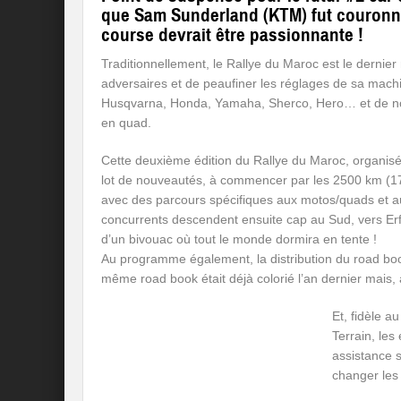
que Sam Sunderland (KTM) fut couronné 
course devrait être passionnante !
Traditionnellement, le Rallye du Maroc est le dernie
adversaires et de peaufiner les réglages de sa machin
Husqvarna, Honda, Yamaha, Sherco, Hero… et de nomb
en quad.
Cette deuxième édition du Rallye du Maroc, organis
lot de nouveautés, à commencer par les 2500 km (17
avec des parcours spécifiques aux motos/quads et au
concurrents descendent ensuite cap au Sud, vers Erf
d’un bivouac où tout le monde dormira en tente !
Au programme également, la distribution du road book
même road book était déjà colorié l’an dernier mais, 
Et, fidèle 
Terrain, les
assistance s
changer les 