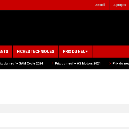
Accueil
A propos
ENTS
FICHES TECHNIQUES
PRIX DU NEUF
ycle 2024
Prix du neuf – AS Motors 2024
Prix du neuf – VMS 2024