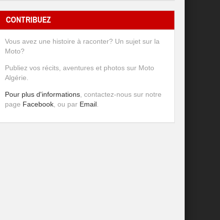
CONTRIBUEZ
Vous avez une histoire à raconter? Un sujet sur la
Moto?
Publiez vos récits, aventures et photos sur Moto
Algérie.
Pour plus d'informations
, contactez-nous sur notre
page
Facebook
, ou par
Email
.