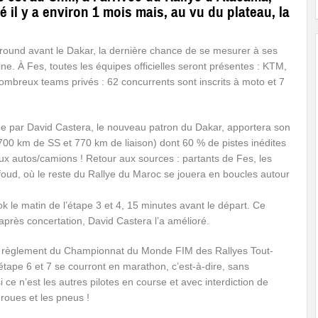
il y a environ 1 mois mais, au vu du plateau, la
r round avant le Dakar, la dernière chance de se mesurer à ses
e. À Fes, toutes les équipes officielles seront présentes : KTM,
reux teams privés : 62 concurrents sont inscrits à moto et 7
ée par David Castera, le nouveau patron du Dakar, apportera son
00 km de SS et 770 km de liaison) dont 60 % de pistes inédites
x autos/camions ! Retour aux sources : partants de Fes, les
oud, où le reste du Rallye du Maroc se jouera en boucles autour
 le matin de l’étape 3 et 4, 15 minutes avant le départ. Ce
après concertation, David Castera l’a amélioré.
au règlement du Championnat du Monde FIM des Rallyes Tout-
 étape 6 et 7 se courront en marathon, c’est-à-dire, sans
i ce n’est les autres pilotes en course et avec interdiction de
roues et les pneus !