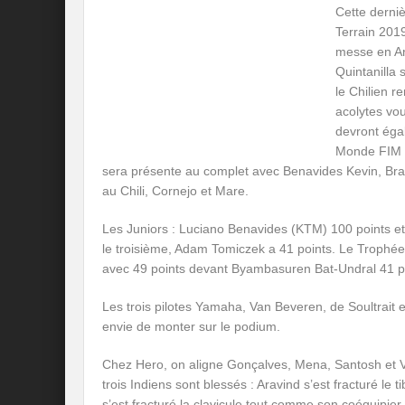
Cette derni
Terrain 2019
messe en Ar
Quintanilla 
le Chilien r
acolytes vou
devront ég
Monde FIM d
sera présente au complet avec Benavides Kevin, Bra
au Chili, Cornejo et Mare.
Les Juniors : Luciano Benavides (KTM) 100 points et 
le troisième, Adam Tomiczek a 41 points. Le Trophé
avec 49 points devant Byambasuren Bat-Undral 41 poi
Les trois pilotes Yamaha, Van Beveren, de Soultrait e
envie de monter sur le podium.
Chez Hero, on aligne Gonçalves, Mena, Santosh et Vi
trois Indiens sont blessés : Aravind s’est fracturé le
s’est fracturé la clavicule tout comme son coéquipier 