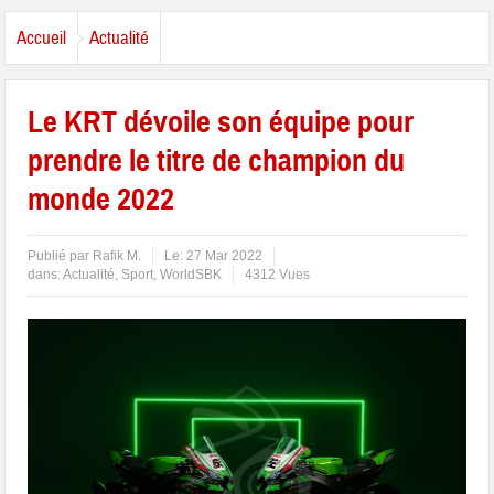
Accueil
Actualité
Le KRT dévoile son équipe pour
prendre le titre de champion du
monde 2022
Publié par
Rafik M.
Le:
27 Mar 2022
dans:
Actualité
,
Sport
,
WorldSBK
4312 Vues