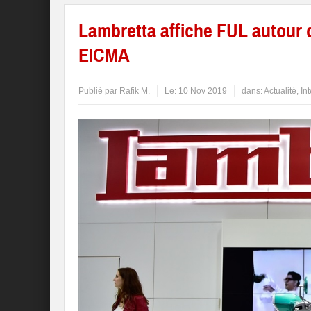
Lambretta affiche FUL autour 
EICMA
Publié par
Rafik M.
Le:
10 Nov 2019
dans:
Actualité
,
In