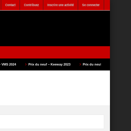
Contact
Contribuez
Inscrire une activité
Se connecter
ix du neuf – Keeway 2023
Prix du neuf – SAM Cycle 2023