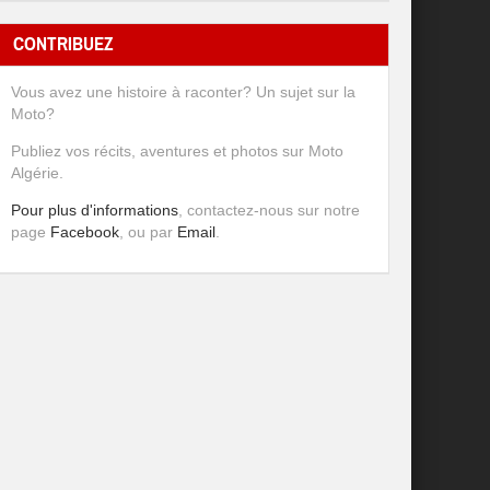
CONTRIBUEZ
Vous avez une histoire à raconter? Un sujet sur la
Moto?
Publiez vos récits, aventures et photos sur Moto
Algérie.
Pour plus d'informations
, contactez-nous sur notre
page
Facebook
, ou par
Email
.