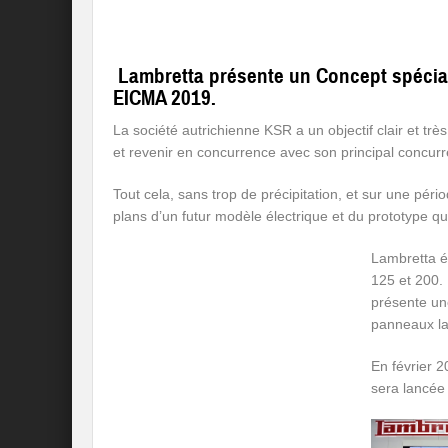
Lambretta présente un Concept spécial,
EICMA 2019.
La société autrichienne KSR a un objectif clair et tr
et revenir en concurrence avec son principal concur
Tout cela, sans trop de précipitation, et sur une péri
plans d’un futur modèle électrique et du prototype qu
Lambretta ét
125 et 200.
présente un
panneaux la
En février 2
sera lancée