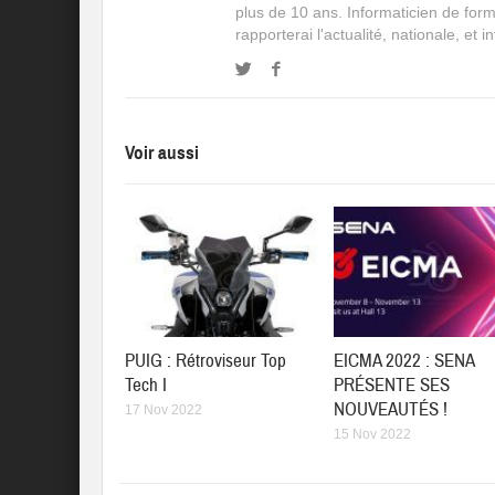
plus de 10 ans. Informaticien de for
rapporterai l'actualité, nationale, et 
Voir aussi
PUIG : Rétroviseur Top
EICMA 2022 : SENA
Tech I
PRÉSENTE SES
NOUVEAUTÉS !
17 Nov 2022
15 Nov 2022