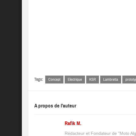
Tags:
Concept
Electrique
KSR
Lambretta
prototy
A propos de l'auteur
Rafik M.
Rédacteur et Fondateur de "Moto Algé