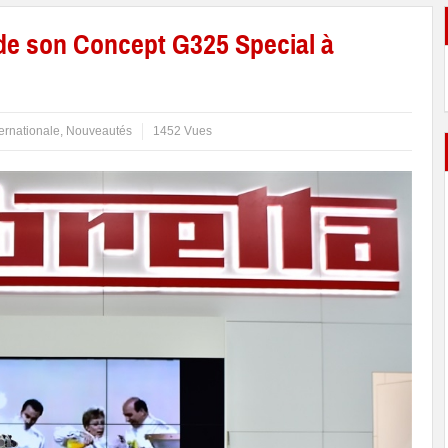
de son Concept G325 Special à
ternationale
,
Nouveautés
1452 Vues