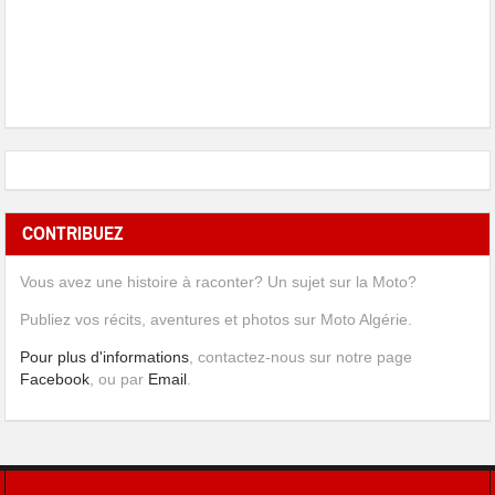
CONTRIBUEZ
Vous avez une histoire à raconter? Un sujet sur la Moto?
Publiez vos récits, aventures et photos sur Moto Algérie.
Pour plus d'informations
, contactez-nous sur notre page
Facebook
, ou par
Email
.