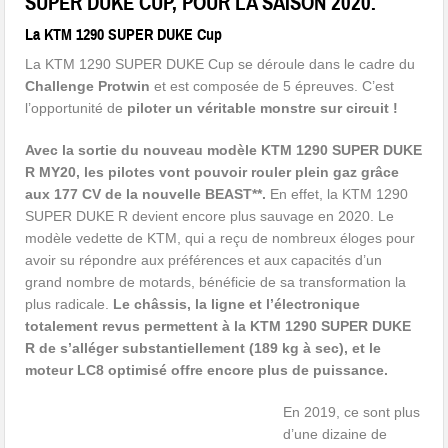
SUPER DUKE CUP, POUR LA SAISON 2020.
La KTM 1290 SUPER DUKE Cup
La KTM 1290 SUPER DUKE Cup se déroule dans le cadre du
Challenge Protwin
et est composée de 5 épreuves. C’est
l’opportunité de
piloter un véritable monstre sur circuit
!
Avec la sortie du
nouveau modèle KTM 1290 SUPER DUKE
R MY20, les pilotes vont pouvoir rouler plein gaz grâce
aux 177 CV de la nouvelle BEAST**.
En effet, la KTM 1290
SUPER DUKE R devient encore plus sauvage en 2020. Le
modèle vedette de KTM, qui a reçu de nombreux éloges pour
avoir su répondre aux préférences et aux capacités d’un
grand nombre de motards, bénéficie de sa transformation la
plus radicale.
Le châssis, la ligne et l’électronique
totalement revus permettent à la KTM
1290 SUPER DUKE
R de s’alléger substantiellement (189 kg à sec), et le
moteur LC8 optimisé offre encore plus de puissance.
En 2019, ce sont plus
d’une dizaine de