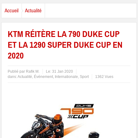
Accueil
Actualité
KTM RÉITÈRE LA 790 DUKE CUP
ET LA 1290 SUPER DUKE CUP EN
2020
Publié par
Rafik M.
Le:
31 Jan 2020
dans:
Actualité
,
Événement
,
Internationale
,
Sport
1362 Vues