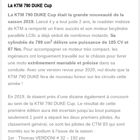
La
KTM 790 DUKE Cup
L
a KTM 790 DUKE Cup était la grande nouveauté de la
saison 2019.
Lancé il y a tout juste 2 ans, le roadster midsize
de KTM a remporté un franc succès et son moteur bicylindre
parallèle LC8c a déjà séduit de nombreux motards.
Sa
3
cylindrée de 799 cm
délivre une puissance de 105 CV et
87 Nm.
Pour accompagner ce moteur très compact, les
ingénieurs ont longuement travaillé sur le châssis pour livrer
une moto
extrêmement maniable et précise
dans sa
conduite. Avec une version revue pour 2020, nul doute que la
KTM 790 DUKE fera de nouveau fureur sur les circuits cette
année !
En 2019, ils étaient près d’une dizaine également à concourir
au sein de la KTM 790 DUKE Cup. Le résultat de cette
première édition aura été incertain jusqu’au bout puisque
seulement 1 point a séparé les deux premiers pilotes. Au
classement général, ce sont les pilotes de CTM 83 qui sont
montés sur le podium à l’issue de la saison :
1er : Thomas VERDONI # 32 – 192 pts