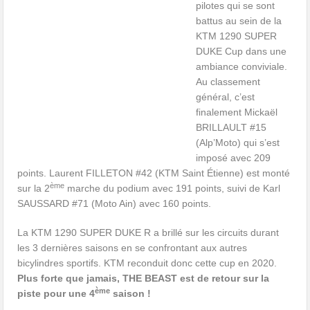
pilotes qui se sont
battus au sein de la
KTM 1290 SUPER
DUKE Cup dans une
ambiance conviviale.
Au classement
général, c’est
finalement Mickaël
BRILLAULT #15
(Alp’Moto) qui s’est
imposé avec 209
points. Laurent FILLETON #42 (KTM Saint Étienne) est monté
ème
sur la 2
marche du podium avec 191 points, suivi de Karl
SAUSSARD #71 (Moto Ain) avec 160 points.
La KTM 1290 SUPER DUKE R a brillé sur les circuits durant
les 3 dernières saisons en se confrontant aux autres
bicylindres sportifs. KTM reconduit donc cette cup en 2020.
P
lus forte que jamais, THE BEAST est de retour sur la
ème
piste pour une 4
saison !