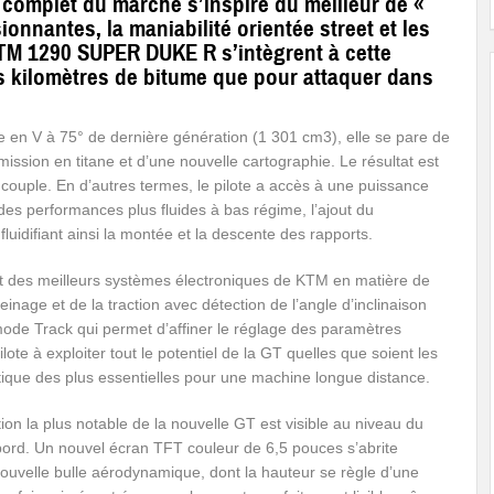
 complet du marché s’inspire du meilleur de «
onnantes, la maniabilité orientée street et les
KTM 1290 SUPER DUKE R s’intègrent à cette
s kilomètres de bitume que pour attaquer dans
 en V à 75° de dernière génération (1 301 cm3), elle se pare de
sion en titane et d’une nouvelle cartographie. Le résultat est
couple. En d’autres termes, le pilote a accès à une puissance
 des performances plus fluides à bas régime, l’ajout du
luidifiant ainsi la montée et la descente des rapports.
es meilleurs systèmes électroniques de KTM en matière de
einage et de la traction avec détection de l’angle d’inclinaison
ode Track qui permet d’affiner le réglage des paramètres
ote à exploiter tout le potentiel de la GT quelles que soient les
istique des plus essentielles pour une machine longue distance.
tion la plus notable de la nouvelle GT est visible au niveau du
bord. Un nouvel écran TFT couleur de 6,5 pouces s’abrite
nouvelle bulle aérodynamique, dont la hauteur se règle d’une