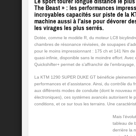
Le sport tourer longue distance le plus
The Beast » : les performances impressi
incroyables capacités sur piste de la 
machine aussi à l’aise pour dévorer de
les virages les plus serrés.
Dotée, comme le modèle R, du moteur LC8 bicylindre
chambres de résonance révisées, de soupapes d’admis
pour le moins impressionnant : 175 ch et 141 Nm de 
quasi-infinie, disponible sans le moindre effort. Avec
Quickshifter+ permet de s’affranchir de l’embrayage, f
La KTM 1290 SUPER DUKE GT bénéficie pleinement d
performances et d’assistance. Ainsi, du contrôle du fr
aux différents modes de conduite (dont le nouveau m
électroniques), ces systèmes avancés autorisent le pil
conditions, et ce sur tous les terrains. Une caractér
Mais l’évolu
tableau de 
derrière la 