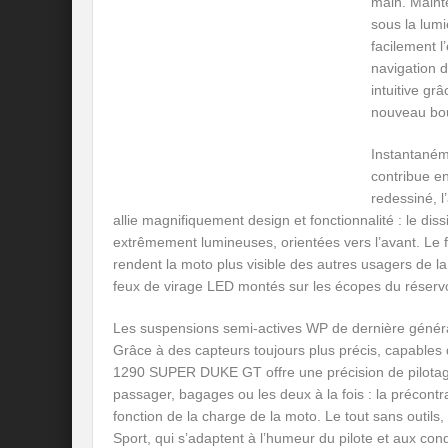
main. Mainte
sous la lumi
facilement l
navigation d
intuitive gr
nouveau bou
Instantaném
contribue en
redessiné, 
allie magnifiquement design et fonctionnalité : le di
extrêmement lumineuses, orientées vers l’avant. Le 
rendent la moto plus visible des autres usagers de la r
feux de virage LED montés sur les écopes du réservoir
Les suspensions semi-actives WP de dernière généra
Grâce à des capteurs toujours plus précis, capables
1290 SUPER DUKE GT offre une précision de pilotage 
passager, bagages ou les deux à la fois : la précontr
fonction de la charge de la moto. Le tout sans outils,
Sport, qui s’adaptent à l’humeur du pilote et aux cond