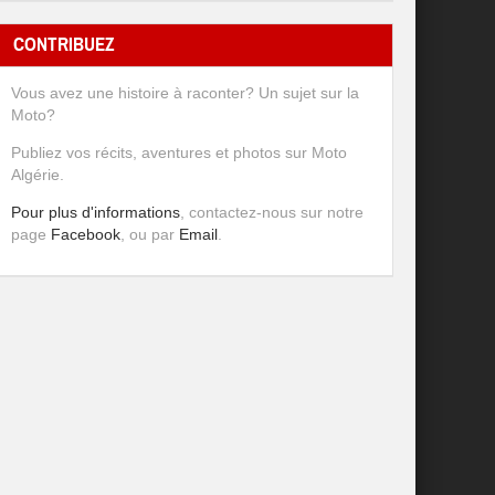
CONTRIBUEZ
Vous avez une histoire à raconter? Un sujet sur la
Moto?
Publiez vos récits, aventures et photos sur Moto
Algérie.
Pour plus d'informations
, contactez-nous sur notre
page
Facebook
, ou par
Email
.