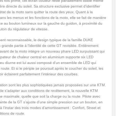
s fois primé, cet écran couleur reste parfaitement lisible même
ère directe du soleil. Sa structure exclusive permet d’identifier
’état de la moto sans quitter la route des yeux. Quant à la
ans les menus et les fonctions de la moto, elle se fait de manière
âce au bouton lumineux sur la gauche du guidon, à proximité du
ton du régulateur de vitesse.
ent reconnaissable, le design typique de la famille DUKE
 grande partie à l’identité de cette GT revisitée. Entièrement
l’avant de la moto intègre un nouveau phare LED surpuissant qui
ssipateur de chaleur central en aluminium supporte six LED
feu diurne est lui aussi composé d’un ensemble de LED qui
oute. Et si le périple se poursuit après le coucher du soleil, les
 éclairent parfaitement l’intérieur des courbes.
tion sont les plus sophistiquées jamais proposées sur une KTM.
 de s’adapter aux conditions de revêtement, la nouvelle KTM
maximale, quelle que soit la charge ou la route. Pilote avec
ainte de la GT s’ajuste d’une simple pression sur un bouton, en
 à l’instar des trois modes d’amortissement : Confort, Street et
itions de route.