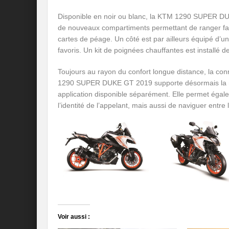
Disponible en noir ou blanc, la KTM 1290 SUPER DU
de nouveaux compartiments permettant de ranger faci
cartes de péage. Un côté est par ailleurs équipé d’u
favoris. Un kit de poignées chauffantes est installé de
Toujours au rayon du confort longue distance, la co
1290 SUPER DUKE GT 2019 supporte désormais la navi
application disponible séparément. Elle permet égalem
l’identité de l’appelant, mais aussi de naviguer entre l
Voir aussi :