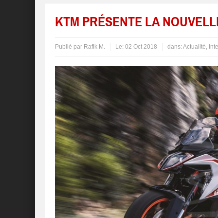
KTM PRÉSENTE LA NOUVELLE
Publié par
Rafik M.
Le:
02 Oct 2018
dans:
Actualité
,
Int