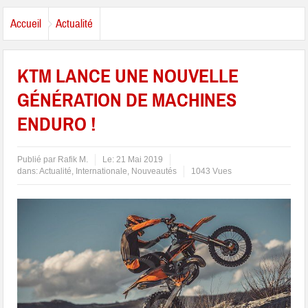
Accueil
Actualité
KTM LANCE UNE NOUVELLE
GÉNÉRATION DE MACHINES
ENDURO !
Publié par
Rafik M.
Le:
21 Mai 2019
dans:
Actualité
,
Internationale
,
Nouveautés
1043 Vues