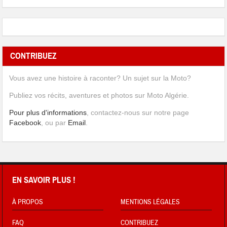
CONTRIBUEZ
Vous avez une histoire à raconter? Un sujet sur la Moto?
Publiez vos récits, aventures et photos sur Moto Algérie.
Pour plus d'informations
, contactez-nous sur notre page
Facebook
, ou par
Email
.
EN SAVOIR PLUS !
À PROPOS
MENTIONS LÉGALES
FAQ
CONTRIBUEZ