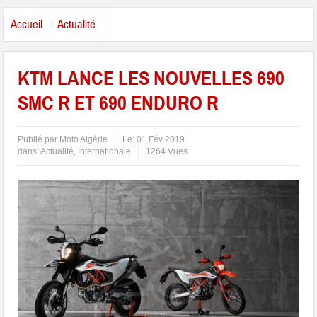
Accueil
Actualité
KTM LANCE LES NOUVELLES 690
SMC R ET 690 ENDURO R
Publié par
Moto Algérie
Le:
01 Fév 2019
dans:
Actualité
,
Internationale
1264 Vues