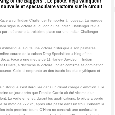
ing of the Baggers”. Le pilote, déjà vainqueur
ouvelle et spectaculaire victoire sur le circuit
Race a vu l’Indian Challenger l’emporter à nouveau. La marque
ara signe la victoire au guidon d’une Indian Challenger revue
 part, décroche la troisième place sur une Indian Challenger
 d’Amérique, ajoute une victoire historique à son palmarès
emière course de la saison Drag Specialities « King of the
a Seca. Face à une meute de 11 Harley-Davidson, l’Indian
ler O’Hara, a décroché la victoire. Indian confirme sa domination
course. Celle-ci emprunte un des tracés les plus mythiques et
re historique s’est déroulée dans un climat chargé d’émotion. Elle
 peine un jour après que Frankie Garcia ait été victime d’un
nt. La veille en effet, durant les qualifications, le pilote a perdu
 de sa moto de 272 kg, après être passé dans un trou. Pendant la
les trois premiers tours, O’Hara se construit une confortable