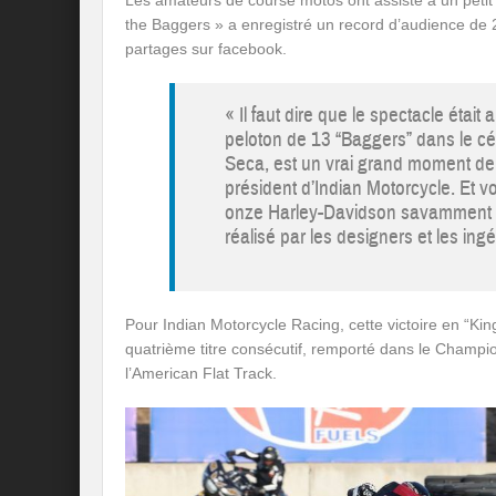
the Baggers » a enregistré un record d’audience de 2
partages sur facebook.
« Il faut dire que le spectacle était
peloton de 13 “Baggers” dans le c
Seca, est un vrai grand moment de 
président d’Indian Motorcycle. Et vo
onze Harley-Davidson savamment pr
réalisé par les designers et les ing
Pour Indian Motorcycle Racing, cette victoire en “Ki
quatrième titre consécutif, remporté dans le Champ
l’American Flat Track.