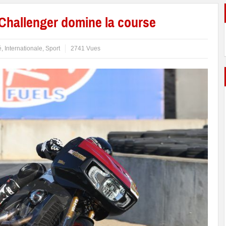
 Challenger domine la course
é
,
Internationale
,
Sport
2741 Vues