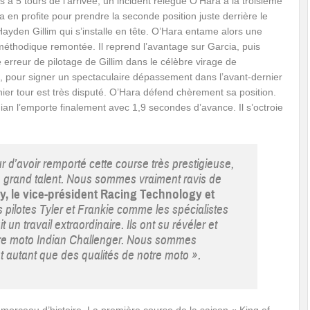
 à 5 tours de l’arrivée, un incident relègue O’Hara à la troisième
a en profite pour prendre la seconde position juste derrière le
ayden Gillim qui s’installe en tête. O’Hara entame alors une
méthodique remontée. Il reprend l’avantage sur Garcia, puis
e erreur de pilotage de Gillim dans le célèbre virage de
, pour signer un spectaculaire dépassement dans l’avant-dernier
nier tour est très disputé. O’Hara défend chèrement sa position.
dian l’emporte finalement avec 1,9 secondes d’avance. Il s’octroie
 d’avoir remporté cette course très prestigieuse,
de grand talent. Nous sommes vraiment ravis de
y, le vice-président Racing Technology et
 pilotes Tyler et Frankie comme les spécialistes
un travail extraordinaire. Ils ont su révéler et
otre moto Indian Challenger. Nous sommes
out autant que des qualités de notre moto ».
morceau d’histoire. La première course de la saison « King of