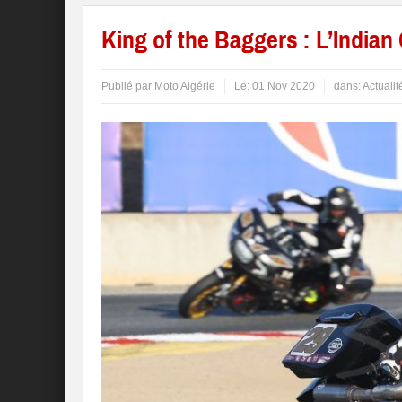
King of the Baggers : L’Indian
Publié par
Moto Algérie
Le:
01 Nov 2020
dans:
Actualit