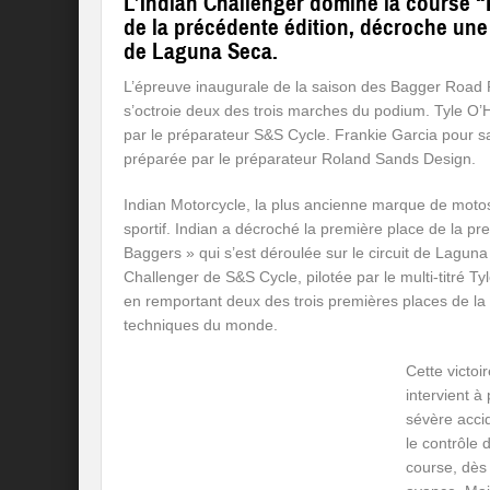
L’Indian Challenger domine la course “K
de la précédente édition, décroche une n
de Laguna Seca.
L’épreuve inaugurale de la saison des Bagger Road 
s’octroie deux des trois marches du podium. Tyle O’H
par le préparateur S&S Cycle. Frankie Garcia pour sa
préparée par le préparateur Roland Sands Design.
Indian Motorcycle, la plus ancienne marque de motos
sportif. Indian a décroché la première place de la pr
Baggers » qui s’est déroulée sur le circuit de Lagun
Challenger de S&S Cycle, pilotée par le multi-titré Ty
en remportant deux des trois premières places de la 
techniques du monde.
Cette victoi
intervient à
sévère accide
le contrôle
course, dès 