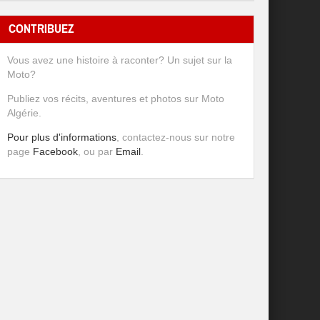
CONTRIBUEZ
Vous avez une histoire à raconter? Un sujet sur la
Moto?
Publiez vos récits, aventures et photos sur Moto
Algérie.
Pour plus d'informations
, contactez-nous sur notre
page
Facebook
, ou par
Email
.