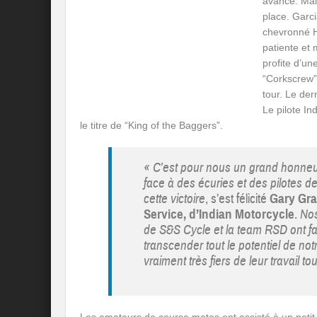
avance. Mais
place. Garci
chevronné H
patiente et 
profite d’un
“Corkscrew”
tour. Le der
Le pilote In
le titre de “King of the Baggers”.
« C’est pour nous un grand honneur
face à des écuries et des pilotes 
cette victoire
, s’est félicité
Gary Gra
Service, d’Indian Motorcycle
.
Nos
de S&S Cycle et la team RSD ont fait 
transcender tout le potentiel de n
vraiment très fiers de leur travail t
Les amateurs de course motos ont assisté à un petit 