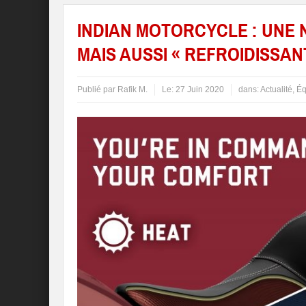
INDIAN MOTORCYCLE : UNE 
MAIS AUSSI « REFROIDISSANT
Publié par
Rafik M.
Le:
27 Juin 2020
dans:
Actualité
,
Éq