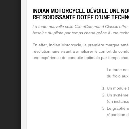
INDIAN MOTORCYCLE DÉVOILE UNE NO
REFROIDISSANTE DOTÉE D’UNE TECHNO
La toute nouvelle selle ClimaCommand Classic offre 
besoins du pilote par temps chaud
grâce à une techn
En effet, Indian Motorcycle, la première marque amé
révolutionnaire visant à améliorer le confort du con
une expérience de conduite optimale par temps cha
La toute nou
du froid aux
Un module th
Un système 
(en instance
Le graphène
répartition 