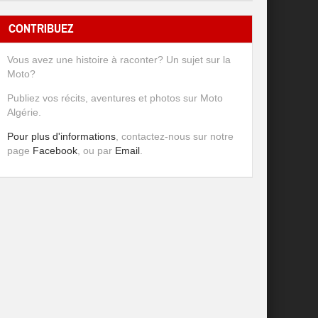
CONTRIBUEZ
Vous avez une histoire à raconter? Un sujet sur la
Moto?
Publiez vos récits, aventures et photos sur Moto
Algérie.
Pour plus d'informations
, contactez-nous sur notre
page
Facebook
, ou par
Email
.