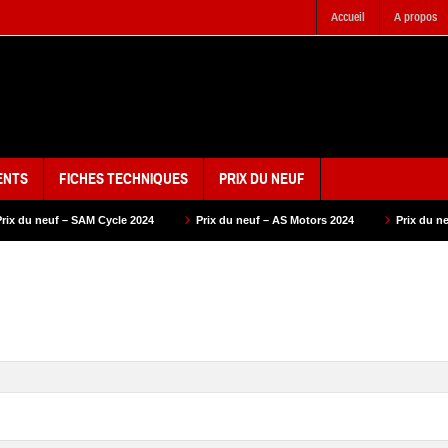
Accueil
A propos
ENTS
FICHES TECHNIQUES
PRIX DU NEUF
2024
Prix du neuf – AS Motors 2024
Prix du neuf – VMS 2024
Pr