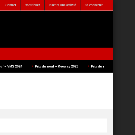
Contact
Contribuez
Inscrire une activité
Se connecter
ix du neuf – Keeway 2023
Prix du neuf – SAM Cycle 2023