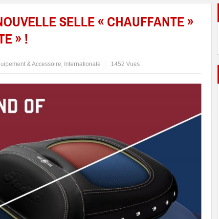
NOUVELLE SELLE « CHAUFFANTE »
E » !
uipement & Accessoire
,
Internationale
1452 Vues