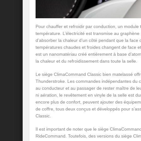
Pour chauffer et refroidir par conduction, un module 
température. L’électricité est transmise au graphèn
d’absorber la chaleur d’un côté pendant que la face op
températures chaudes et froides changent de face et p
est un nanomatériau créé entièrement à base d’atomes
la chaleur et du refroidissement dans toute la selle.
Le siège ClimaCommand Classic bien matelassé offr
Thunderstroke. Les commandes indépendantes du co
au conducteur et au passager de rester maître de leu
ni aération, le revêtement en vinyle de la selle est d
encore plus de confort, peuvent ajouter des équipe
de coffre, tous deux conçus et développés pour s’a
Classic.
Il est important de noter que le siège ClimaCommand
RideCommand. Toutefois, des versions du siège Cl