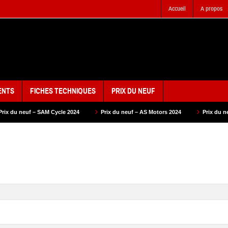
Accueil
A propos
ENTS
FICHES TECHNIQUES
PRIX DU NEUF
M Cycle 2024
Prix du neuf – AS Motors 2024
Prix du neuf – VMS 2024