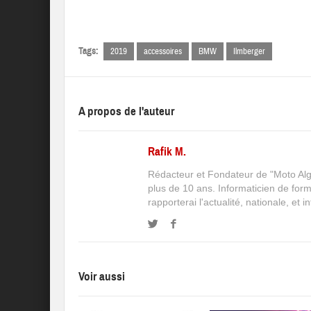
Tags:
2019
accessoires
BMW
Ilmberger
A propos de l'auteur
Rafik M.
Rédacteur et Fondateur de "Moto Algé
plus de 10 ans. Informaticien de for
rapporterai l'actualité, nationale, et 
Voir aussi