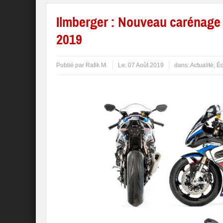
Ilmberger : Nouveau carénag
2019
Publié par
Rafik M.
Le:
07 Août 2019
dans:
Actualité
,
Éq