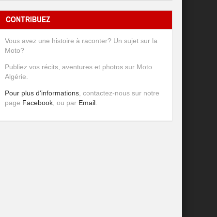
CONTRIBUEZ
Vous avez une histoire à raconter? Un sujet sur la
Moto?
Publiez vos récits, aventures et photos sur Moto
Algérie.
Pour plus d'informations
, contactez-nous sur notre
page
Facebook
, ou par
Email
.