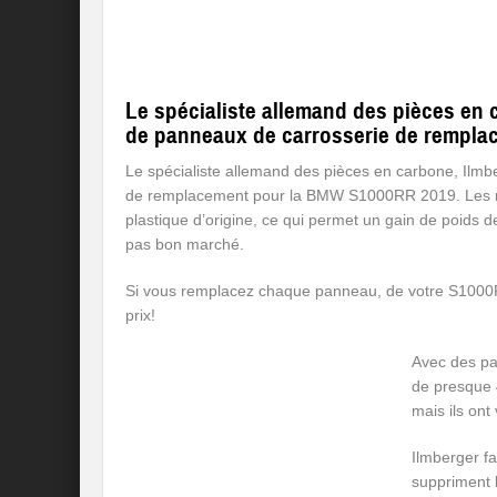
Le spécialiste allemand des pièces en 
de panneaux de carrosserie de rempla
Le spécialiste allemand des pièces en carbone, Ilm
de remplacement pour la BMW S1000RR 2019. Les no
plastique d’origine, ce qui permet un gain de poids d
pas bon marché.
Si vous remplacez chaque panneau, de votre S100
prix!
Avec des pa
de presque 4
mais ils ont
Ilmberger f
suppriment l