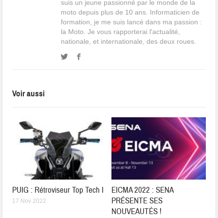
suis un jeune passionné par le monde de la
moto depuis plus de 10 ans. Informaticien de
formation, je me suis lancé dans ma passion :
la Moto. Je vous rapporterai l'actualité,
nationale, et internationale, des deux roues.
Voir aussi
PUIG : Rétroviseur Top Tech I
EICMA 2022 : SENA
PRÉSENTE SES
17 Nov 2022
NOUVEAUTÉS !