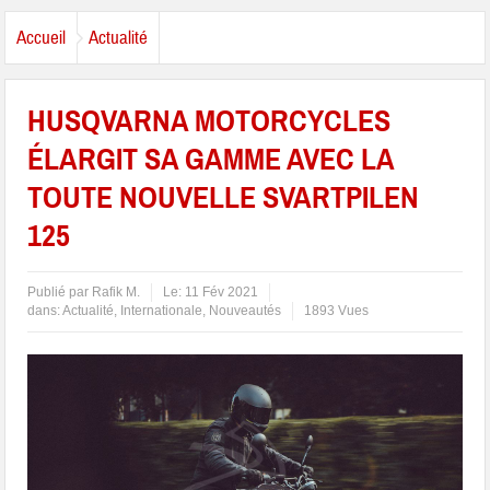
Accueil
Actualité
HUSQVARNA MOTORCYCLES
ÉLARGIT SA GAMME AVEC LA
TOUTE NOUVELLE SVARTPILEN
125
Publié par
Rafik M.
Le:
11 Fév 2021
dans:
Actualité
,
Internationale
,
Nouveautés
1893 Vues