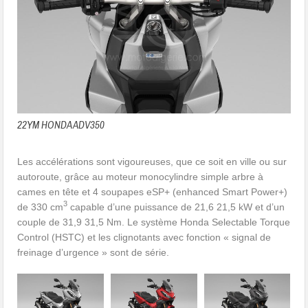
22YM HONDA ADV350
Les accélérations sont vigoureuses, que ce soit en ville ou sur
autoroute, grâce au moteur monocylindre simple arbre à
cames en tête et 4 soupapes eSP+ (enhanced Smart Power+)
3
de 330 cm
capable d’une puissance de 21,6 21,5 kW et d’un
couple de 31,9 31,5 Nm. Le système Honda Selectable Torque
Control (HSTC) et les clignotants avec fonction « signal de
freinage d’urgence » sont de série.