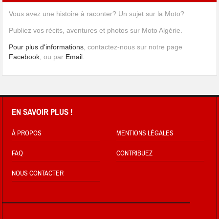
Vous avez une histoire à raconter? Un sujet sur la Moto?
Publiez vos récits, aventures et photos sur Moto Algérie.
Pour plus d'informations
, contactez-nous sur notre page
Facebook
, ou par
Email
.
EN SAVOIR PLUS !
À PROPOS
MENTIONS LÉGALES
FAQ
CONTRIBUEZ
NOUS CONTACTER