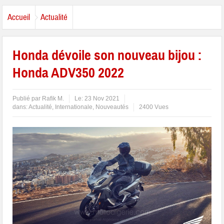
Accueil
Actualité
Honda dévoile son nouveau bijou :
Honda ADV350 2022
Publié par
Rafik M.
Le:
23 Nov 2021
dans:
Actualité
,
Internationale
,
Nouveautés
2400 Vues