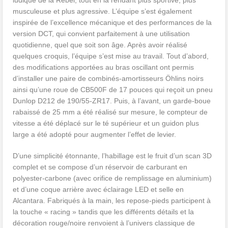
ludique de la Rebel, tout en la rendant plus sportive, plus
musculeuse et plus agressive. L’équipe s’est également
inspirée de l’excellence mécanique et des performances de la
version DCT, qui convient parfaitement à une utilisation
quotidienne, quel que soit son âge. Après avoir réalisé
quelques croquis, l’équipe s’est mise au travail. Tout d’abord,
des modifications apportées au bras oscillant ont permis
d’installer une paire de combinés-amortisseurs Öhlins noirs
ainsi qu’une roue de CB500F de 17 pouces qui reçoit un pneu
Dunlop D212 de 190/55-ZR17. Puis, à l’avant, un garde-boue
rabaissé de 25 mm a été réalisé sur mesure, le compteur de
vitesse a été déplacé sur le té supérieur et un guidon plus
large a été adopté pour augmenter l’effet de levier.
D’une simplicité étonnante, l’habillage est le fruit d’un scan 3D
complet et se compose d’un réservoir de carburant en
polyester-carbone (avec orifice de remplissage en aluminium)
et d’une coque arrière avec éclairage LED et selle en
Alcantara. Fabriqués à la main, les repose-pieds participent à
la touche « racing » tandis que les différents détails et la
décoration rouge/noire renvoient à l’univers classique de