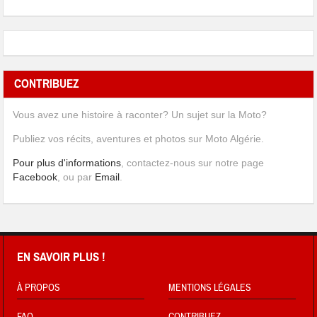
CONTRIBUEZ
Vous avez une histoire à raconter? Un sujet sur la Moto?
Publiez vos récits, aventures et photos sur Moto Algérie.
Pour plus d'informations
, contactez-nous sur notre page
Facebook
, ou par
Email
.
EN SAVOIR PLUS !
À PROPOS
MENTIONS LÉGALES
FAQ
CONTRIBUEZ