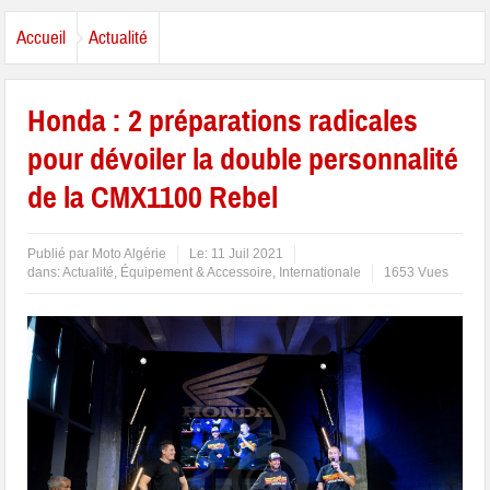
Accueil
Actualité
Honda : 2 préparations radicales
pour dévoiler la double personnalité
de la CMX1100 Rebel
Publié par
Moto Algérie
Le:
11 Juil 2021
dans:
Actualité
,
Équipement & Accessoire
,
Internationale
1653 Vues