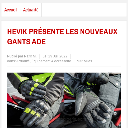
Accueil
Actualité
HEVIK PRÉSENTE LES NOUVEAUX
GANTS ADE
Publié par
Rafik M.
Le:
29 Juil 2022
dans:
Actualité
,
Équipement & Accessoire
532 Vues