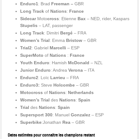
Enduro1
: Brad
Freeman –
GBR
Long Track
of
Nations
:
France
Sidecar
Moto
cross
: Etienne
Bax
– NED, rider, Kaspars
Stupelis
– LAT, passenger
Long Track
: Dimitri
Bergé
– FRA
Women’s Trial
: Emma
Bristow
– GBR
Trial2
: Gabriel
Marcelli
– ESP
SuperMoto
of
Nations
:
France
Youth Enduro
: Hamish
McDonald
– NZL
Junior Enduro
: Andrea
Verona
– ITA
Enduro2
: Loïc
Larrieu
– FRA
Enduro3:
Steve
Holcombe
– GBR
Motocross
of
Nations
:
Netherlands
Women’s Trial
des
Nations
:
Spain
Trial
des
Nations
:
Spain
Supersport 300
: Manuel
Gonzalez
– ESP
Superbike
:Jonathan
Rea
– GBR
Dates estimées pour connaître les champions restant