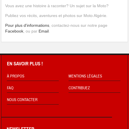
Vous avez une histoire à raconter? Un sujet sur la Moto?
Publiez vos récits, aventures et photos sur Moto Algérie.
Pour plus d'informations
, contactez-nous sur notre page
Facebook
, ou par
Email
.
EN SAVOIR PLUS !
À PROPOS
MENTIONS LÉGALES
FAQ
CONTRIBUEZ
NOUS CONTACTER