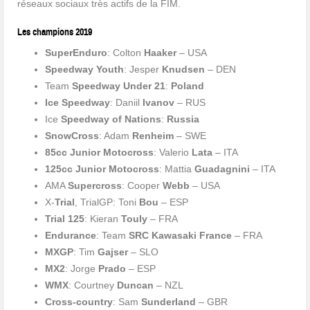
réseaux sociaux très actifs de la FIM.
Les champions 2019
SuperEnduro
: Colton
Haaker
– USA
Speedway Youth
: Jesper
Knudsen
– DEN
Team
Speedway Under 21
:
Poland
Ice Speedway
: Daniil
Ivanov
– RUS
Ice
Speedway of Nations
:
Russia
SnowCross
: Adam
Renheim
– SWE
85cc Junior Motocross
: Valerio
Lata
– ITA
125cc Junior Motocross
: Mattia
Guadagnini
– ITA
AMA
Supercross
: Cooper
Webb
– USA
X-
Trial
, TrialGP: Toni
Bou
– ESP
Trial 125
: Kieran
Touly
– FRA
Endurance
: Team
SRC Kawasaki France
– FRA
MXGP
: Tim
Gajser
– SLO
MX2
: Jorge
Prado
– ESP
WMX
: Courtney
Duncan
– NZL
Cross-country
: Sam
Sunderland
– GBR