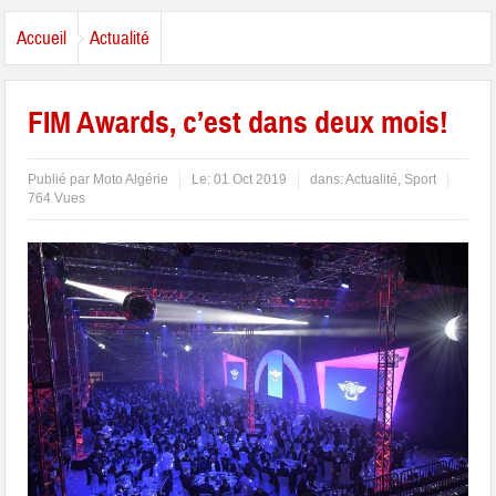
Accueil
Actualité
FIM Awards, c’est dans deux mois!
Publié par
Moto Algérie
Le:
01 Oct 2019
dans:
Actualité
,
Sport
764 Vues