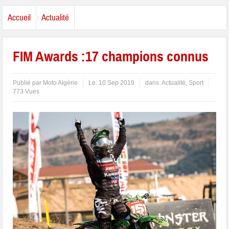
Accueil
Actualité
FIM Awards :17 champions connus
Publié par
Moto Algérie
Le:
10 Sep 2019
dans:
Actualité
,
Sport
773 Vues