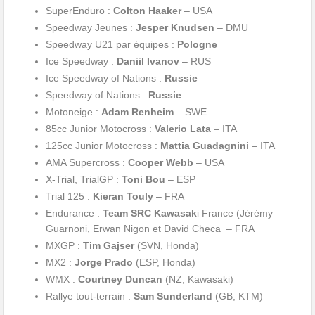
SuperEnduro :
Colton Haaker
– USA
Speedway Jeunes :
Jesper Knudsen
– DMU
Speedway U21 par équipes :
Pologne
Ice Speedway :
Daniil Ivanov
– RUS
Ice Speedway of Nations :
Russie
Speedway of Nations :
Russie
Motoneige :
Adam Renheim
– SWE
85cc Junior Motocross :
Valerio Lata
– ITA
125cc Junior Motocross :
Mattia Guadagnini
– ITA
AMA Supercross :
Cooper Webb
– USA
X-Trial, TrialGP :
Toni Bou
– ESP
Trial 125 :
Kieran Touly
– FRA
Endurance :
Team SRC Kawasak
i France (Jérémy
Guarnoni, Erwan Nigon et David Checa – FRA
MXGP :
Tim Gajser
(SVN, Honda)
MX2 :
Jorge Prado
(ESP, Honda)
WMX :
Courtney Duncan
(NZ, Kawasaki)
Rallye tout-terrain :
Sam Sunderland
(GB, KTM)