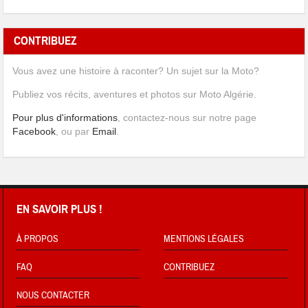
CONTRIBUEZ
Vous avez une histoire à raconter? Un sujet sur la Moto?
Publiez vos récits, aventures et photos sur Moto Algérie.
Pour plus d'informations
, contactez-nous sur notre page
Facebook
, ou par
Email
.
EN SAVOIR PLUS !
À PROPOS
MENTIONS LÉGALES
FAQ
CONTRIBUEZ
NOUS CONTACTER