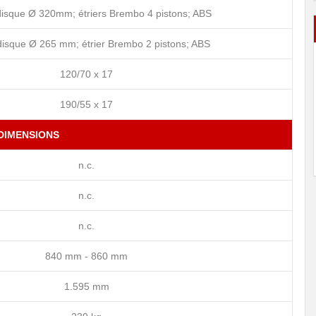
isque Ø 320mm; étriers Brembo 4 pistons; ABS
disque Ø 265 mm; étrier Brembo 2 pistons; ABS
120/70 x 17
190/55 x 17
DIMENSIONS
n.c.
n.c.
n.c.
840 mm - 860 mm
1.595 mm