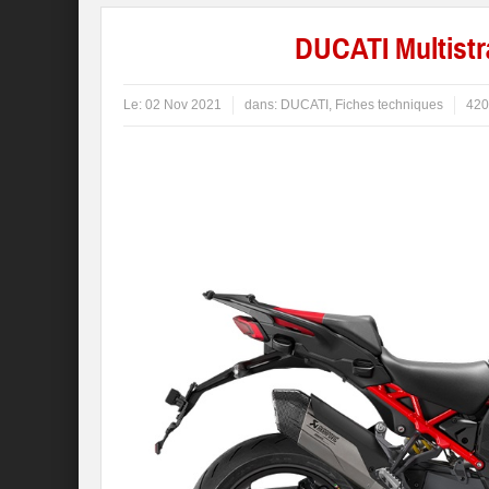
DUCATI Multistr
Le:
02 Nov 2021
dans:
DUCATI
,
Fiches techniques
420