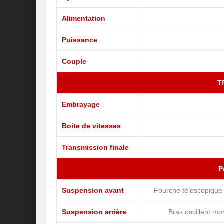
Alimentation
Puissance
Couple
T
Embrayage
Boite de vitesses
Transmission finale
P
Suspension avant
Fourche télescopique
Suspension arrière
Bras oscillant m