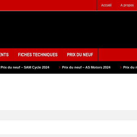
Accueil
A propos
ENTS
FICHES TECHNIQUES
PRIX DU NEUF
M Cycle 2024
Prix du neuf – AS Motors 2024
Prix du neuf – VMS 2024