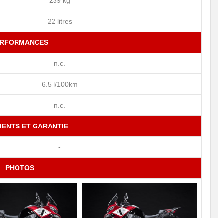
239 kg
22 litres
ERFORMANCES
n.c.
6.5 l/100km
n.c.
MENTS ET GARANTIE
-
PHOTOS