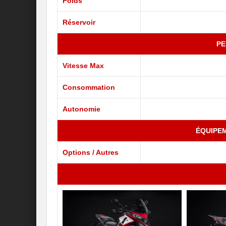
Poids
Réservoir
P
Vitesse Max
Consommation
Autonomie
ÉQUIPE
Options / Autres