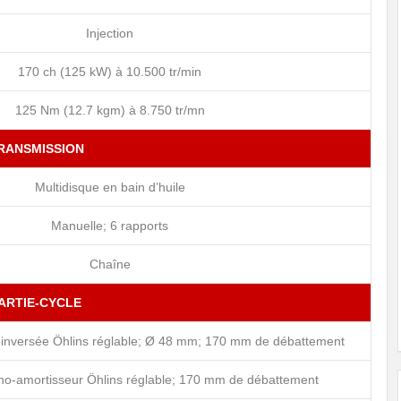
Injection
170 ch (125 kW) à 10.500 tr/min
125 Nm (12.7 kgm) à 8.750 tr/mn
RANSMISSION
Multidisque en bain d’huile
Manuelle; 6 rapports
Chaîne
ARTIE-CYCLE
 inversée Öhlins réglable; Ø 48 mm; 170 mm de débattement
ono-amortisseur Öhlins réglable; 170 mm de débattement