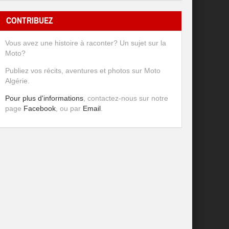
CONTRIBUEZ
Vous avez une histoire à raconter? Un sujet sur la
Moto?
Publiez vos récits, aventures et photos sur Moto
Algérie.
Pour plus d'informations
, contactez-nous sur notre
page
Facebook
, ou par
Email
.