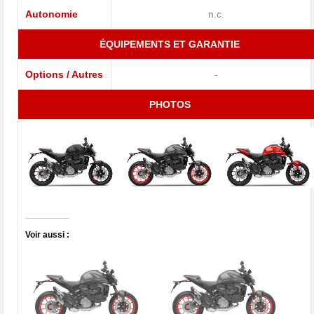
Autonomie
n.c.
ÉQUIPEMENTS ET GARANTIE
Options / Autres
-
PHOTOS
Voir aussi :