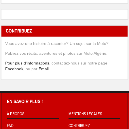
CONTRIBUEZ
Vous avez une histoire à raconter? Un sujet sur la Moto?
Publiez vos récits, aventures et photos sur Moto Algérie.
Pour plus d'informations
, contactez-nous sur notre page
Facebook
, ou par
Email
.
EN SAVOIR PLUS !
À PROPOS
MENTIONS LÉGALES
FAQ
CONTRIBUEZ