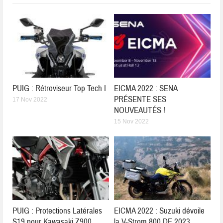
PUIG : Rétroviseur Top Tech I
EICMA 2022 : SENA
PRÉSENTE SES
17 Nov 2022
NOUVEAUTÉS !
15 Nov 2022
PUIG : Protections Latérales
EICMA 2022 : Suzuki dévoile
S19 pour Kawasaki Z900
la V-Strom 800 DE 2023