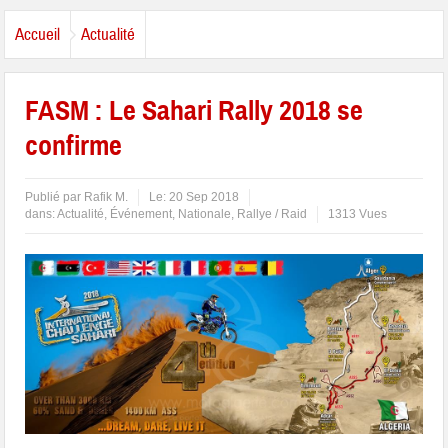
Accueil
Actualité
FASM : Le Sahari Rally 2018 se
confirme
Publié par
Rafik M.
Le:
20 Sep 2018
dans:
Actualité
,
Événement
,
Nationale
,
Rallye / Raid
1313 Vues