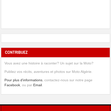
CONTRIBUEZ
Vous avez une histoire à raconter? Un sujet sur la Moto?
Publiez vos récits, aventures et photos sur Moto Algérie.
Pour plus d'informations
, contactez-nous sur notre page
Facebook
, ou par
Email
.