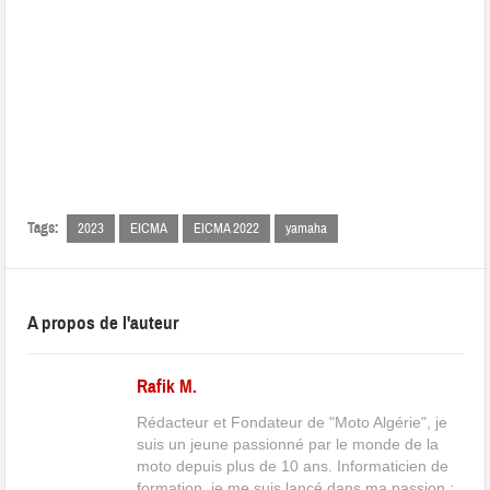
Tags:
2023
EICMA
EICMA 2022
yamaha
A propos de l'auteur
Rafik M.
Rédacteur et Fondateur de "Moto Algérie", je
suis un jeune passionné par le monde de la
moto depuis plus de 10 ans. Informaticien de
formation, je me suis lancé dans ma passion :