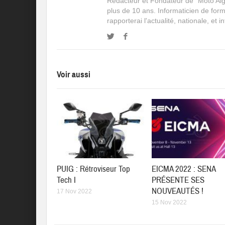
Rédacteur et Fondateur de "Moto Algé
plus de 10 ans. Informaticien de for
rapporterai l'actualité, nationale, et 
Voir aussi
PUIG : Rétroviseur Top
EICMA 2022 : SENA
Tech I
PRÉSENTE SES
NOUVEAUTÉS !
17 Nov 2022
15 Nov 2022