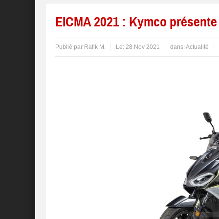
EICMA 2021 : Kymco présente
Publié par
Rafik M.
Le:
28 Nov 2021
dans:
Actualité