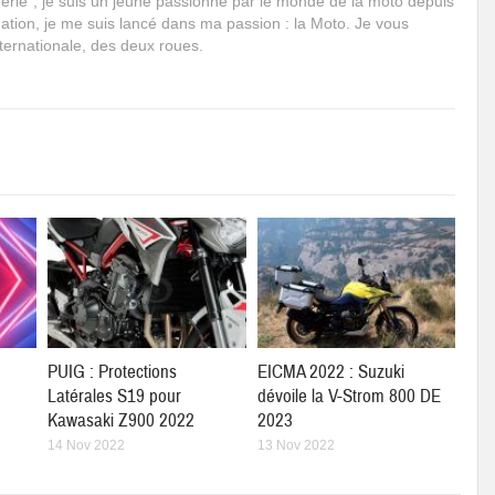
rie", je suis un jeune passionné par le monde de la moto depuis
mation, je me suis lancé dans ma passion : la Moto. Je vous
internationale, des deux roues.
PUIG : Protections
EICMA 2022 : Suzuki
Latérales S19 pour
dévoile la V-Strom 800 DE
Kawasaki Z900 2022
2023
14 Nov 2022
13 Nov 2022