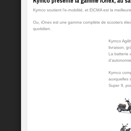
Kymco présente la gamme iOnex, au salo
Kymco soutient l’e-mobilité, et EICMA est la meilleu
Ou, iOnex est une gamme complète de scooters élect
quotidien.
Kymco Agilit
livraison, g
La batterie 
d’autonomie
Kymco compl
auxquelles s
Super 9, po