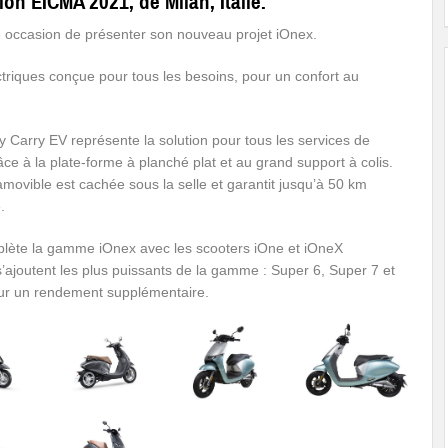
n EICMA 2021, de Milan, Italie.
re occasion de présenter son nouveau projet iOnex.
riques conçue pour tous les besoins, pour un confort au
y Carry EV représente la solution pour tous les services de
râce à la plate-forme à planché plat et au grand support à colis.
amovible est cachée sous la selle et garantit jusqu’à 50 km
.
ète la gamme iOnex avec les scooters iOne et iOneX
’ajoutent les plus puissants de la gamme : Super 6, Super 7 et
ur un rendement supplémentaire.