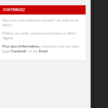
CONTRIBUEZ
Vous avez une histoire à raconter? Un sujet sur la
Moto?
Publiez vos récits, aventures et photos sur Moto
Algérie.
Pour plus d'informations
, contactez-nous sur notre
page
Facebook
, ou par
Email
.