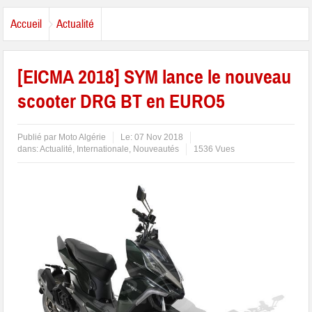
Accueil
Actualité
[EICMA 2018] SYM lance le nouveau
scooter DRG BT en EURO5
Publié par
Moto Algérie
Le:
07 Nov 2018
dans:
Actualité
,
Internationale
,
Nouveautés
1536 Vues