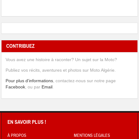
CONTRIBUEZ
Vous avez une histoire à raconter? Un sujet sur la Moto?
Publiez vos récits, aventures et photos sur Moto Algérie.
Pour plus d'informations
, contactez-nous sur notre page
Facebook
, ou par
Email
.
EN SAVOIR PLUS !
À PROPOS
MENTIONS LÉGALES