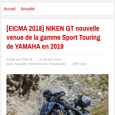
Accueil
Actualité
[EICMA 2018] NIKEN GT nouvelle
venue de la gamme Sport Touring
de YAMAHA en 2019
Publié par
Rafik M.
Le:
06 Nov 2018
dans:
Actualité
,
Internationale
,
Nouveautés
1360 Vues