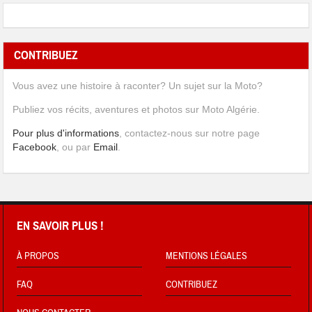
CONTRIBUEZ
Vous avez une histoire à raconter? Un sujet sur la Moto?
Publiez vos récits, aventures et photos sur Moto Algérie.
Pour plus d'informations
, contactez-nous sur notre page
Facebook
, ou par
Email
.
EN SAVOIR PLUS !
À PROPOS
MENTIONS LÉGALES
FAQ
CONTRIBUEZ