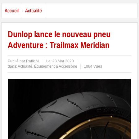
Accueil
Actualité
Dunlop lance le nouveau pneu
Adventure : Trailmax Meridian
Publié par
Rafik M.
Le:
23 Mar 2020
dans:
Actualité
,
Équipement & Accessoire
1084 Vues