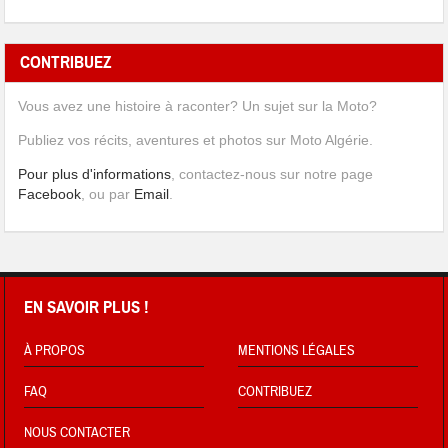
CONTRIBUEZ
Vous avez une histoire à raconter? Un sujet sur la Moto?
Publiez vos récits, aventures et photos sur Moto Algérie.
Pour plus d'informations
, contactez-nous sur notre page
Facebook
, ou par
Email
.
EN SAVOIR PLUS !
À PROPOS
MENTIONS LÉGALES
FAQ
CONTRIBUEZ
NOUS CONTACTER