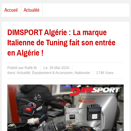
Accueil
Actualité
DIMSPORT Algérie : La marque
Italienne de Tuning fait son entrée
en Algérie !
Publié par
Rafik M.
Le:
28 Mai 2020
dans:
Actualité
,
Équipement & Accessoire
,
Nationale
1746 Vues