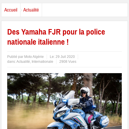
Accueil
Actualité
Des Yamaha FJR pour la police
nationale italienne !
Publié par
Moto Algérie
Le:
29 Juil 2020
dans:
Actualité
,
Internationale
2908 Vues