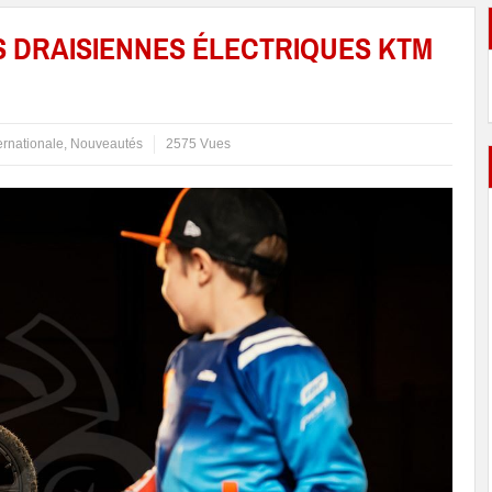
 DRAISIENNES ÉLECTRIQUES KTM
ernationale
,
Nouveautés
2575 Vues