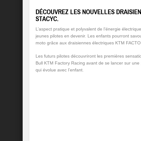
DÉCOUVREZ LES NOUVELLES DRAISIEN
STACYC.
L’aspect pratique et polyvalent de l’énergie électriq
jeunes pilotes en devenir. Les enfants pourront savour
moto grâce aux draisiennes électriques KTM FA
Les futurs pilotes découvriront les premières sensat
Bull KTM Factory Racing avant de se lancer sur une 
qui évolue avec l’enfant.