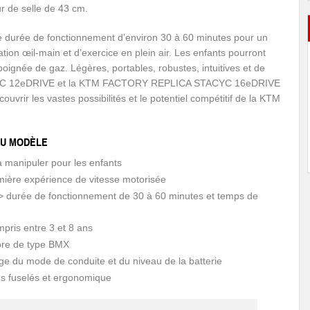
r de selle de 43 cm.
e durée de fonctionnement d’environ 30 à 60 minutes pour un
tion œil-main et d’exercice en plein air. Les enfants pourront
poignée de gaz. Légères, portables, robustes, intuitives et de
CYC 12eDRIVE et la KTM FACTORY REPLICA STACYC 16eDRIVE
ouvrir les vastes possibilités et le potentiel compétitif de la KTM
DU MODÈLE
à manipuler pour les enfants
mière expérience de vitesse motorisée
-> durée de fonctionnement de 30 à 60 minutes et temps de
pris entre 3 et 8 ans
ibre de type BMX
age du mode de conduite et du niveau de la batterie
ds fuselés et ergonomique