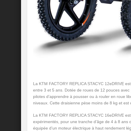
La KTM FACTORY REPLICA STACYC 12eDRIVE est la p
entre 3 et 5 ans. Dotée de roues de 12 pouces avec
pilotes d’apprendre à pousser ou à rouler en roue l
niveaux. Cette draisienne pèse moins de 8 kg et est
La KTM FACTORY REPLICA STACYC 16eDRIVE est le ch
expérimentés, pour une tranche d’âge de 4 à 8 ans 
équipée d’un moteur électrique à haut rendement lég