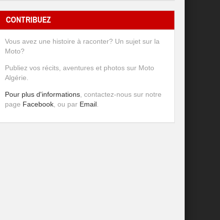
CONTRIBUEZ
Vous avez une histoire à raconter? Un sujet sur la
Moto?
Publiez vos récits, aventures et photos sur Moto
Algérie.
Pour plus d'informations
, contactez-nous sur notre
page
Facebook
, ou par
Email
.