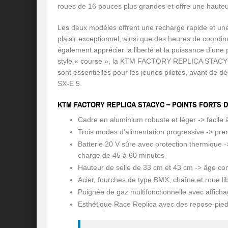
roues de 16 pouces plus grandes et offre une hauteu
Les deux modèles offrent une recharge rapide et un
plaisir exceptionnel, ainsi que des heures de coordina
également apprécier la liberté et la puissance d’une 
style « course », la KTM FACTORY REPLICA STA
sont essentielles pour les jeunes pilotes, avant de déc
SX-E 5.
KTM FACTORY REPLICA STACYC – POINTS FORTS 
Cadre en aluminium robuste et léger -> facile 
Trois modes d’alimentation progressive -> pre
Batterie 20 V sûre avec protection thermique 
charge de 45 à 60 minutes
Hauteur de selle de 33 cm et 43 cm -> âge com
Acier, fourches de type BMX, chaîne et roue l
Poignée de gaz multifonctionnelle avec affich
Esthétique Race Replica avec des repose-pie