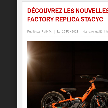
DÉCOUVREZ LES NOUVELLES
FACTORY REPLICA STACYC
Publié par
Rafik M.
Le:
19 Fév 2021
dans:
Actualité
,
Int