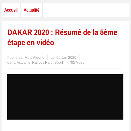
Accueil
Actualité
DAKAR 2020 : Résumé de la 5ème
étape en vidéo
Publié par
Moto Algérie
Le:
09 Jan 2020
dans:
Actualité
,
Rallye / Raid
,
Sport
705 Vues