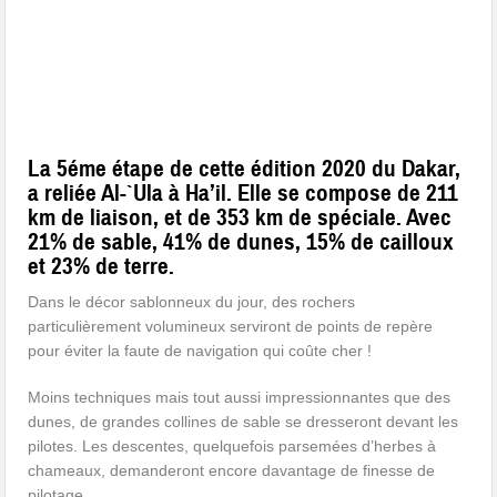
La 5éme étape de cette édition 2020 du Dakar,
a reliée Al-`Ula à Ha’il. Elle se compose de
211
km
de liaison, et de 353 km de spéciale. Avec
21% de sable, 41% de dunes, 15% de cailloux
et 23% de terre.
Dans le décor sablonneux du jour, des rochers
particulièrement volumineux serviront de points de repère
pour éviter la faute de navigation qui coûte cher !
Moins techniques mais tout aussi impressionnantes que des
dunes, de grandes collines de sable se dresseront devant les
pilotes. Les descentes, quelquefois parsemées d’herbes à
chameaux, demanderont encore davantage de finesse de
pilotage.