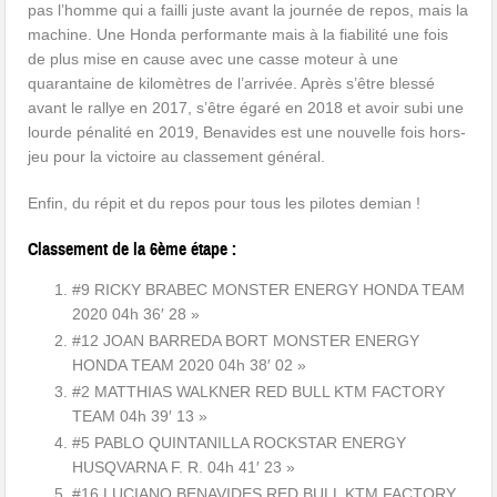
pas l’homme qui a failli juste avant la journée de repos, mais la
machine. Une Honda performante mais à la fiabilité une fois
de plus mise en cause avec une casse moteur à une
quarantaine de kilomètres de l’arrivée. Après s’être blessé
avant le rallye en 2017, s’être égaré en 2018 et avoir subi une
lourde pénalité en 2019, Benavides est une nouvelle fois hors-
jeu pour la victoire au classement général.
Enfin, du répit et du repos pour tous les pilotes demian !
Classement de la 6ème étape :
#9 RICKY BRABEC MONSTER ENERGY HONDA TEAM
2020 04h 36′ 28 »
#12 JOAN BARREDA BORT MONSTER ENERGY
HONDA TEAM 2020 04h 38′ 02 »
#2 MATTHIAS WALKNER RED BULL KTM FACTORY
TEAM 04h 39′ 13 »
#5 PABLO QUINTANILLA ROCKSTAR ENERGY
HUSQVARNA F. R. 04h 41′ 23 »
#16 LUCIANO BENAVIDES RED BULL KTM FACTORY